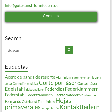
info@gutekunst-formfedern.de
Consulta
Search
Etiquetas
Acero de banda de resorte
Buen
Aluminium
Batteriekontakt
Corte por láser
arte
Cortes láser
Conexión positiva
Edelstahl
Federklammern
Federclips
Elektropolieren
Federstahl
Federstahlblech
Flachformfedern
Flachkontakt
Hojas
Formando
Gutekunst Formfedern
primaverales
Kontaktfedern
Interpretación