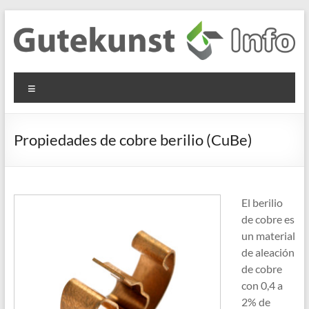
Saltar
al
contenido
Gutekunst
Informationen
Menú
und
Formfedern
Wissenswertes
GmbH
zu Federn aus
Propiedades de cobre berilio (CuBe)
Flachmaterial
El berilio
de cobre es
un material
de aleación
de cobre
con 0,4 a
2% de