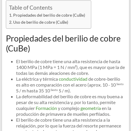
Table of Contents
Propiedades del berilio de cobre (CuBe)
Uso de berilio de cobre (CuBe)
Propiedades del berilio de cobre
(CuBe)
El berilio de cobre tiene una alta resistencia de hasta
1400 MPa (1 MPa = 1 N / mm²), que es mayor que la de
todas las demás aleaciones de cobre.
La eléctrica y térmica
conductividad
de cobre-berilio
es alto en comparación con el acero (aprox. 10 · 10
Sexto
S / m hasta 35 10
S / m).
Sexto
La deformabilidad del berilio de cobre es muy buena a
pesar de su alta resistencia y, por lo tanto, permite
cualquier
Formación
y complejo
geometría
en la
producción de primavera de muelles perfilados.
El berilio de cobre tiene una alta resistencia a la
relajación, por lo que la fuerza del resorte permanece