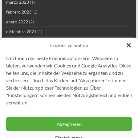
marzo 2023
(1)
febrero 2023
(1)
enero 2022
(2)
diciembre 2021
(1)
septiembre 2021
(2)
Cookies verwalten
agosto 2021
(4)
Um Ihnen das beste Erlebnis auf unserer Webseite zu
julio 2021
(1)
bieten, verwenden wir Cookies und Google Analytics. Diese
junio 2021
(1)
helfen uns, die Inhalte der Webseite zu ergänzen und zu
verbessern. Durch das Klicken auf "Akzeptieren" stimmen
mayo 2021
(8)
Sie der Nutzung dieser Technologien zu. Über
abril 2021
(2)
"Einstellungen" können Sie den Nutzungsbereich individuell
enero 2021
(1)
verwalten.
diciembre 2020
(5)
Akzeptieren
Einstellungen