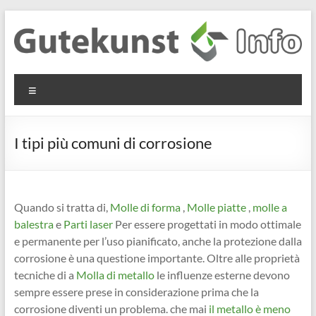
Salta
al
contenuto
Gutekunst
Informationen
Menu
und
Formfedern
Wissenswertes
GmbH
zu Federn aus
I tipi più comuni di corrosione
Flachmaterial
Quando si tratta di,
Molle di forma
,
Molle piatte
,
molle a
balestra
e
Parti laser
Per essere progettati in modo ottimale
e permanente per l’uso pianificato, anche la protezione dalla
corrosione è una questione importante. Oltre alle proprietà
tecniche di a
Molla di metallo
le influenze esterne devono
sempre essere prese in considerazione prima che la
corrosione diventi un problema. che mai
il metallo è meno