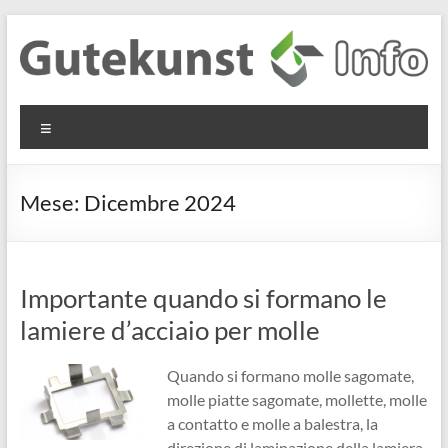
Salta
al
contenuto
Gutekunst
Informationen
Menu
und
Formfedern
Wissenswertes
GmbH
zu Federn aus
Mese:
Dicembre 2024
Flachmaterial
Importante quando si formano le
lamiere d’acciaio per molle
Quando si formano molle sagomate,
molle piatte sagomate, mollette, molle
a contatto e molle a balestra, la
direzione di laminazione della lamiera