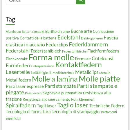
Tag
Buona arte
Berillio di rame
Connessione
Aluminium
Batteriekontakt
Edelstahl
Fascia
positiva
Contatti della batteria
Elektropolieren
Federklammern
elastica in acciaio
Federclips
Federstahl
Federstahlblech
Flachformfedern
Federstahlbleche
Forma molle
Gutekunst
Formare
Flachkontakt
Kontaktfedern
Formfedern
Interpretazione
Laserteile
Metallclips
Leitfähigkeit
Medizintechnik
Metalle
Molle piatte
Molle a lamina
Metallfedern
Parti stampate e
Parti stampate
Parti laser espresse
piegate
resistenza alla
pieghevole
punzonatura
Passivieren
trazione
Resistenza allo snervamento
Rohrklemmen
Taglio laser
Spiralfedern
Tagli laser
Technische Federn
Tecnologia di formatura
Tecnologia di stampaggio
Trattamenti
superficiali