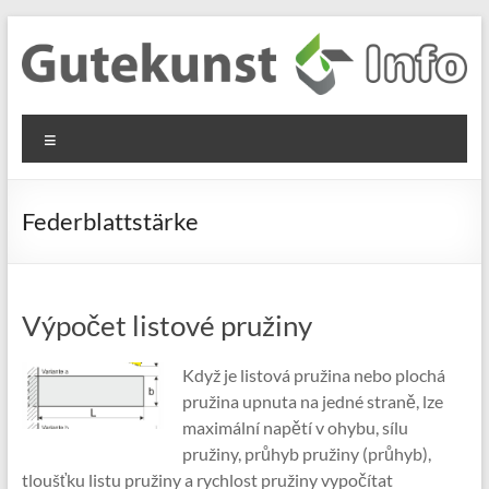
Skip
to
content
Gutekunst
Informationen
Menu
und
Formfedern
Wissenswertes
GmbH
zu Federn aus
Federblattstärke
Flachmaterial
Výpočet listové pružiny
Když je listová pružina nebo plochá
pružina upnuta na jedné straně, lze
maximální napětí v ohybu, sílu
pružiny, průhyb pružiny (průhyb),
tloušťku listu pružiny a rychlost pružiny vypočítat