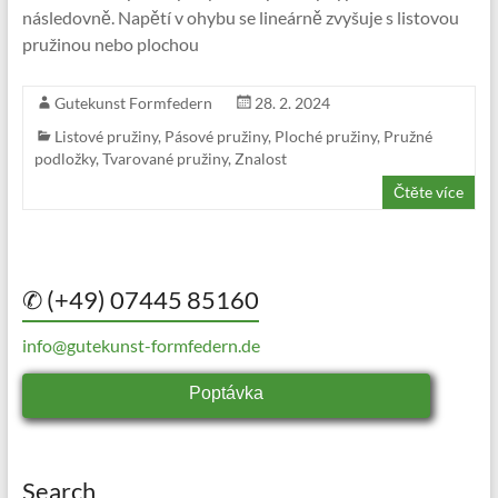
následovně. Napětí v ohybu se lineárně zvyšuje s listovou
pružinou nebo plochou
Gutekunst Formfedern
28. 2. 2024
Listové pružiny
,
Pásové pružiny
,
Ploché pružiny
,
Pružné
podložky
,
Tvarované pružiny
,
Znalost
Čtěte více
✆ (+49) 07445 85160
info@gutekunst-formfedern.de
Poptávka
Search