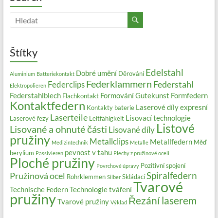
Štítky
Edelstahl
Dobré umění
Děrování
Aluminium
Batteriekontakt
Federklammern
Federstahl
Federclips
Elektropolieren
Federstahlblech
Formování
Gutekunst Formfedern
Flachkontakt
Kontaktfedern
Laserové díly expresní
Kontakty baterie
Laserteile
Lisovací technologie
Laserové řezy
Leitfähigkeit
Listové
Lisované a ohnuté části
Lisované díly
pružiny
Metallclips
Metallfedern
Měď
Medizintechnik
Metalle
pevnost v tahu
berylium
Passivieren
Plechy z pružinové oceli
Ploché pružiny
Pozitivní spojení
Povrchové úpravy
Spiralfedern
Pružinová ocel
Rohrklemmen
Skládací
Silber
Tvarové
Technische Federn
Technologie tváření
pružiny
Řezání laserem
Tvarové pružiny
Výklad