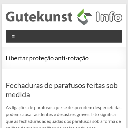
Skip
to
content
Gutekunst
Informationen
Menu
und
Formfedern
Wissenswertes
GmbH
zu Federn aus
Libertar proteção anti-rotação
Flachmaterial
Fechaduras de parafusos feitas sob
medida
As ligações de parafusos que se desprendem despercebidas
podem causar acidentes e desastres graves. Isto significa
que as fechaduras adequadas dos parafusos sob a forma de
anilhas de molas e anilhas de molas onduladas