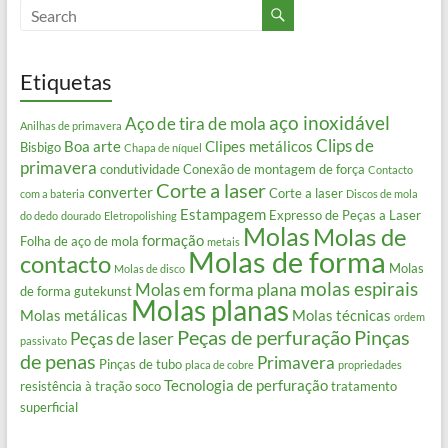
Etiquetas
aço inoxidável
Aço de tira de mola
Anilhas de primavera
Clips de
Boa arte
Clipes metálicos
Bisbigo
Chapa de níquel
primavera
condutividade
Conexão de montagem de força
Contacto
Corte a laser
converter
Corte a laser
com a bateria
Discos de mola
Estampagem
Expresso de Peças a Laser
do dedo
dourado
Eletropolishing
Molas
Molas de
formação
Folha de aço de mola
metais
Molas de forma
contacto
Molas
Molas de disco
molas espirais
Molas em forma plana
de forma gutekunst
Molas planas
Molas metálicas
Molas técnicas
ordem
Peças de perfuração
Pinças
Peças de laser
passivato
de penas
Primavera
Pinças de tubo
placa de cobre
propriedades
Tecnologia de perfuração
resistência à tração
soco
tratamento
superficial