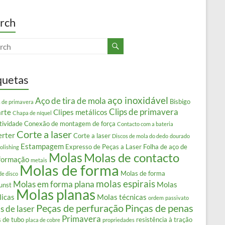
rch
quetas
aço inoxidável
Aço de tira de mola
Bisbigo
s de primavera
Clips de primavera
arte
Clipes metálicos
Chapa de níquel
tividade
Conexão de montagem de força
Contacto com a bateria
Corte a laser
erter
Corte a laser
Discos de mola do dedo
dourado
Estampagem
Expresso de Peças a Laser
Folha de aço de
olishing
Molas
Molas de contacto
formação
metais
Molas de forma
Molas de forma
de disco
molas espirais
Molas em forma plana
Molas
unst
Molas planas
licas
Molas técnicas
ordem
passivato
Peças de perfuração
Pinças de penas
s de laser
Primavera
s de tubo
resistência à tração
placa de cobre
propriedades