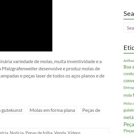
Sea
Eti
ária variedade de molas, muita inventividade e a
Anilha
Boa 
a Pfalzgrafenweiler desenvolve e produz molas de
condu
tampadas e peças laser de todos os aços planos e de
conv
Eletrop
mola
Molas 
 gutekunst
Molas em forma plana
Peças de
gutek
metá
Peça
Pinça
stria
,
Notícia
,
Penas de folha
,
Venda
,
Vídeos