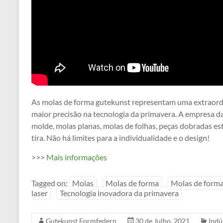
As molas de forma gutekunst representam uma extraordin
maior precisão na tecnologia da primavera. A empresa d
molde, molas planas, molas de folhas, peças dobradas es
tira. Não há limites para a individualidade e o design!
>>>
Mais informações
Tagged on:
Molas
Molas de forma
Molas de forma
laser
Tecnologia inovadora da primavera
Gutekunst Formfedern
30 de Julho, 2021
Indú