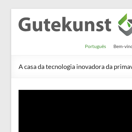
Skip
to
Gutekunst
Informationen
content
und
Formfedern
Wissenswertes
GmbH
zu Federn aus
Português
Bem-vind
Flachmaterial
A casa da tecnologia inovadora da prima