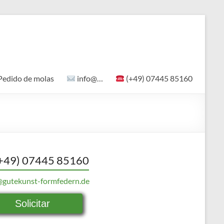
Pedido de molas
info@…
(+49) 07445 85160
+49) 07445 85160
@gutekunst-formfedern.de
Solicitar