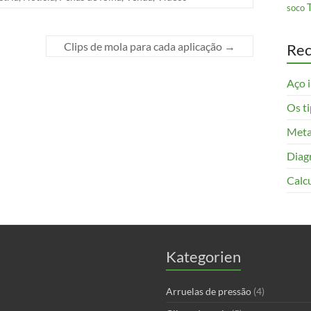
soco
Clips de mola para cada aplicação
→
Rec
Aço i
Os t
Meta
Diag
Calc
Kategorien
Arruelas de pressão
(4)