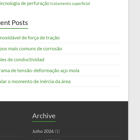
Tecnologia de perfuração
tratamento superficial
ent Posts
noxidável de força de tração
ipos mais comuns de corrosão
les de conductividad
rama de tensão-deformação aço mola
ular o momento de inércia da área
Archive
Julho 2026
(1)