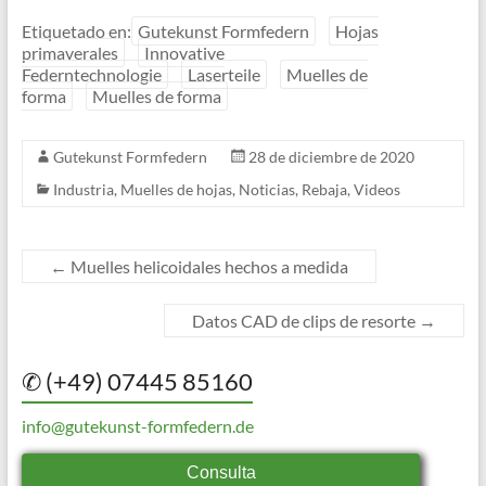
Etiquetado en:
Gutekunst Formfedern
Hojas
primaverales
Innovative
Federntechnologie
Laserteile
Muelles de
forma
Muelles de forma
Gutekunst Formfedern
28 de diciembre de 2020
Industria
,
Muelles de hojas
,
Noticias
,
Rebaja
,
Videos
←
Muelles helicoidales hechos a medida
Datos CAD de clips de resorte
→
✆ (+49) 07445 85160
info@gutekunst-formfedern.de
Consulta