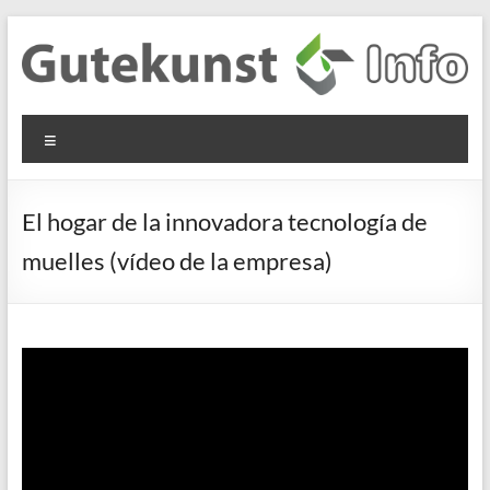
Saltar
al
contenido
Gutekunst
Informationen
Menú
und
Formfedern
Wissenswertes
GmbH
zu Federn aus
El hogar de la innovadora tecnología de
Flachmaterial
muelles (vídeo de la empresa)