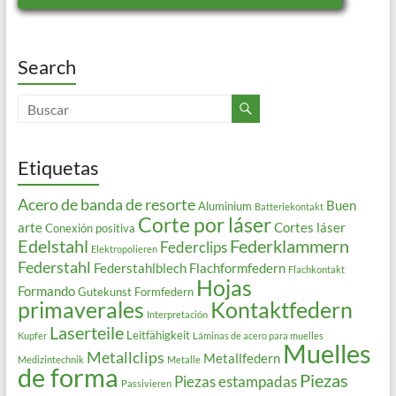
Search
Etiquetas
Acero de banda de resorte
Buen
Aluminium
Batteriekontakt
Corte por láser
arte
Cortes láser
Conexión positiva
Edelstahl
Federklammern
Federclips
Elektropolieren
Federstahl
Federstahlblech
Flachformfedern
Flachkontakt
Hojas
Formando
Gutekunst Formfedern
primaverales
Kontaktfedern
Interpretación
Laserteile
Leitfähigkeit
Kupfer
Láminas de acero para muelles
Muelles
Metallclips
Metallfedern
Medizintechnik
Metalle
de forma
Piezas
Piezas estampadas
Passivieren