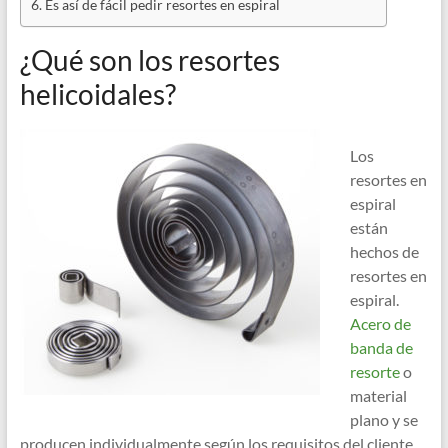
Es así de fácil pedir resortes en espiral
¿Qué son los resortes
helicoidales?
Los
resortes en
espiral
están
hechos de
resortes en
espiral.
Acero de
banda de
resorte
o
material
plano y se
producen individualmente según los requisitos del cliente.