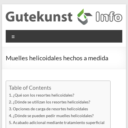
Saltar
al
contenido
Gutekunst
Informationen
Menú
und
Formfedern
Wissenswertes
GmbH
zu Federn aus
Muelles helicoidales hechos a medida
Flachmaterial
Table of Contents
¿Qué son los resortes helicoidales?
¿Dónde se utilizan los resortes helicoidales?
Opciones de carga de resortes helicoidales
¿Dónde se pueden pedir muelles helicoidales?
Acabado adicional mediante tratamiento superficial