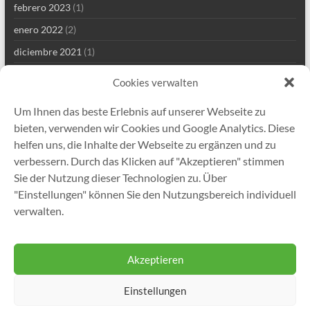
febrero 2023
(1)
enero 2022
(2)
diciembre 2021
(1)
septiembre 2021
(2)
Cookies verwalten
agosto 2021
(4)
Um Ihnen das beste Erlebnis auf unserer Webseite zu
julio 2021
(1)
bieten, verwenden wir Cookies und Google Analytics. Diese
junio 2021
(1)
helfen uns, die Inhalte der Webseite zu ergänzen und zu
verbessern. Durch das Klicken auf "Akzeptieren" stimmen
mayo 2021
(8)
Sie der Nutzung dieser Technologien zu. Über
abril 2021
(2)
"Einstellungen" können Sie den Nutzungsbereich individuell
enero 2021
(1)
verwalten.
diciembre 2020
(5)
Akzeptieren
Einstellungen
Copyright © 2026
Gutekunst Formfedern GmbH
. Todos los derechos