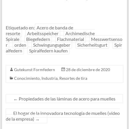
Etiquetado en:
Acero de banda de
resorte
Arbeitsspeicher
Archimedische
Spirale
Biegefedern
Flachmaterial
Messwertsenso
r
orden
Schwingungsgeber
Sicherheitsgurt
Spir
alfedern
Spiralfedern kaufen
Gutekunst Formfedern
28 de diciembre de 2020
Conocimiento
,
Industria
,
Resortes de tira
←
Propiedades de las láminas de acero para muelles
El hogar de la innovadora tecnología de muelles (vídeo
de la empresa)
→