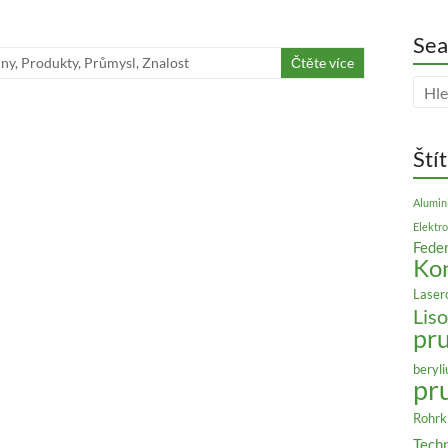
Sea
iny
,
Produkty
,
Průmysl
,
Znalost
Čtěte více
Ští
Alumin
Elektro
Feder
Ko
Laser
Liso
pr
beryl
pr
Rohr
Techn