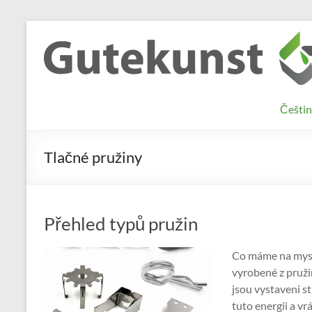
Skip
to
Gutekunst
Informationen
content
und
Formfedern
Wissenswertes
GmbH
zu Federn aus
Češtin
Flachmaterial
Tlačné pružiny
Přehled typů pružin
Co máme na mysli
vyrobené z pruži
jsou vystaveni st
tuto energii a vr