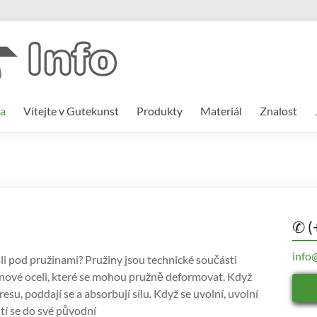
a
Vítejte v Gutekunst
Produkty
Materiál
Znalost
✆ (
info
 pod pružinami? Pružiny jsou technické součásti
nové oceli, které se mohou pružně deformovat. Když
resu, poddají se a absorbují sílu. Když se uvolní, uvolní
átí se do své původní