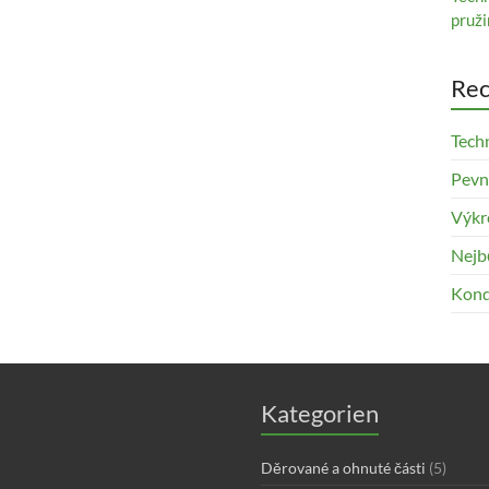
pruži
Rec
Tech
Pevno
Výkr
Nejb
Kond
Kategorien
Děrované a ohnuté části
(5)