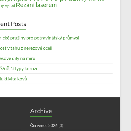
Řezání laserem
ny
Výklad
ent Posts
nické pružiny pro potravinářský průmysl
st v tahu z nerezové oceli
esové díly na míru
ěžnější typy koroze
uktivita kovů
Archive
Červenec 2026
(3)