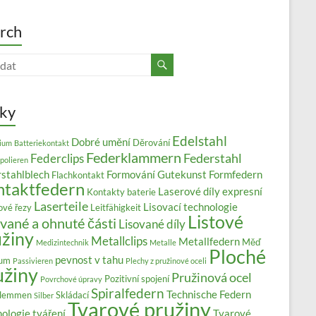
rch
tky
Edelstahl
Dobré umění
Děrování
ium
Batteriekontakt
Federklammern
Federstahl
Federclips
polieren
stahlblech
Formování
Gutekunst Formfedern
Flachkontakt
ntaktfedern
Laserové díly expresní
Kontakty baterie
Laserteile
Lisovací technologie
ové řezy
Leitfähigkeit
Listové
vané a ohnuté části
Lisované díly
užiny
Metallclips
Metallfedern
Měď
Medizintechnik
Metalle
Ploché
pevnost v tahu
ium
Passivieren
Plechy z pružinové oceli
užiny
Pružinová ocel
Pozitivní spojení
Povrchové úpravy
Spiralfedern
Technische Federn
klemmen
Skládací
Silber
Tvarové pružiny
ologie tváření
Tvarové