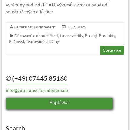
vyráběny podle dat CAD, výkresů a vzorků, sahá od
soustružených dílů, přes
Gutekunst Formfedern
10. 7. 2026
Děrované a ohnuté části
,
Laserové díly
,
Prodej
,
Produkty
,
Průmysl
,
Tvarované pružiny
Čtěte více
✆ (+49) 07445 85160
info@gutekunst-formfedern.de
Poptávka
Search