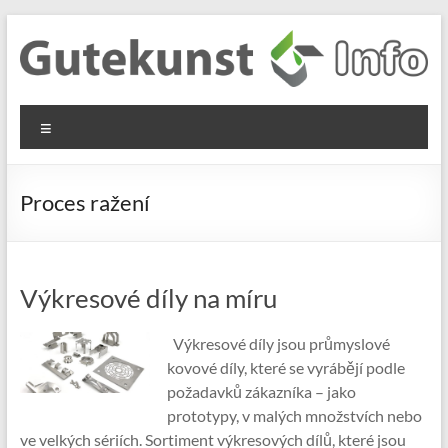
Skip
to
content
Gutekunst
Informationen
Menu
und
Formfedern
Wissenswertes
GmbH
zu Federn aus
Proces ražení
Flachmaterial
Výkresové díly na míru
Výkresové díly jsou průmyslové
kovové díly, které se vyrábějí podle
požadavků zákazníka – jako
prototypy, v malých množstvích nebo
ve velkých sériích. Sortiment výkresových dílů, které jsou