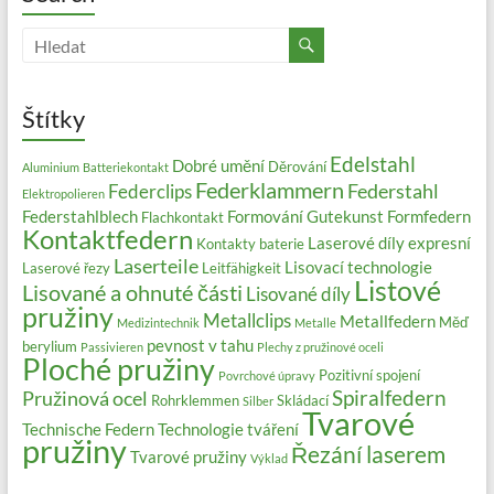
Štítky
Edelstahl
Dobré umění
Děrování
Aluminium
Batteriekontakt
Federklammern
Federstahl
Federclips
Elektropolieren
Federstahlblech
Formování
Gutekunst Formfedern
Flachkontakt
Kontaktfedern
Laserové díly expresní
Kontakty baterie
Laserteile
Lisovací technologie
Laserové řezy
Leitfähigkeit
Listové
Lisované a ohnuté části
Lisované díly
pružiny
Metallclips
Metallfedern
Měď
Medizintechnik
Metalle
pevnost v tahu
berylium
Passivieren
Plechy z pružinové oceli
Ploché pružiny
Pozitivní spojení
Povrchové úpravy
Spiralfedern
Pružinová ocel
Rohrklemmen
Skládací
Silber
Tvarové
Technische Federn
Technologie tváření
pružiny
Řezání laserem
Tvarové pružiny
Výklad