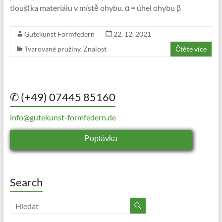
tloušťka materiálu v místě ohybu. α = úhel ohybu β
Gutekunst Formfedern
22. 12. 2021
Tvarované pružiny
,
Znalost
Čtěte více
✆ (+49) 07445 85160
info@gutekunst-formfedern.de
Poptávka
Search