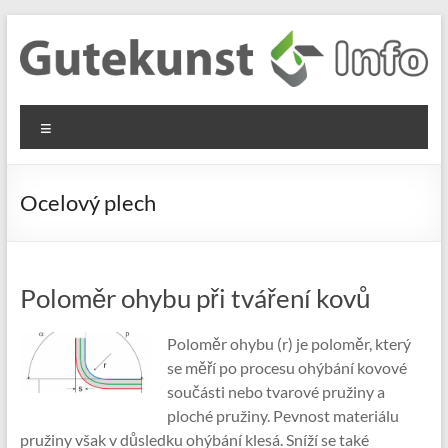
Skip
to
content
Gutekunst
Informationen
Menu
und
Formfedern
Wissenswertes
GmbH
zu Federn aus
Ocelový plech
Flachmaterial
Poloměr ohybu při tváření kovů
Poloměr ohybu (r) je poloměr, který
se měří po procesu ohýbání kovové
součásti nebo tvarové pružiny a
ploché pružiny. Pevnost materiálu
pružiny však v důsledku ohýbání klesá. Sníží se také