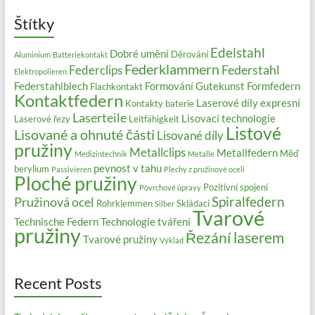
Štítky
Edelstahl
Dobré umění
Děrování
Aluminium
Batteriekontakt
Federklammern
Federstahl
Federclips
Elektropolieren
Federstahlblech
Formování
Gutekunst Formfedern
Flachkontakt
Kontaktfedern
Laserové díly expresní
Kontakty baterie
Laserteile
Lisovací technologie
Laserové řezy
Leitfähigkeit
Listové
Lisované a ohnuté části
Lisované díly
pružiny
Metallclips
Metallfedern
Měď
Medizintechnik
Metalle
pevnost v tahu
berylium
Passivieren
Plechy z pružinové oceli
Ploché pružiny
Pozitivní spojení
Povrchové úpravy
Spiralfedern
Pružinová ocel
Rohrklemmen
Skládací
Silber
Tvarové
Technische Federn
Technologie tváření
pružiny
Řezání laserem
Tvarové pružiny
Výklad
Recent Posts