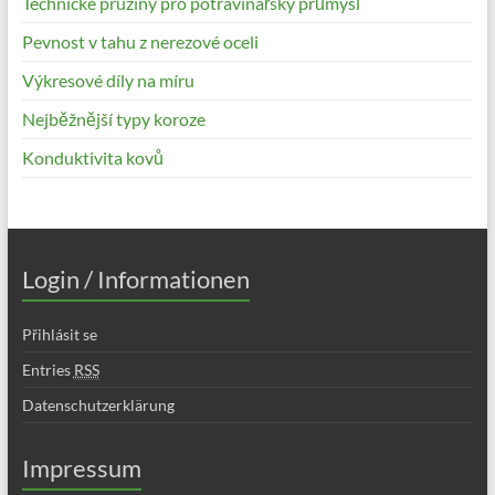
Technické pružiny pro potravinářský průmysl
Pevnost v tahu z nerezové oceli
Výkresové díly na míru
Nejběžnější typy koroze
Konduktivita kovů
Login / Informationen
Přihlásit se
Entries
RSS
Datenschutzerklärung
Impressum