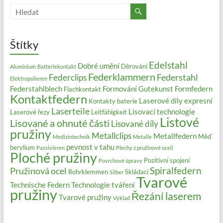
Štítky
Edelstahl
Dobré umění
Děrování
Aluminium
Batteriekontakt
Federklammern
Federstahl
Federclips
Elektropolieren
Federstahlblech
Formování
Gutekunst Formfedern
Flachkontakt
Kontaktfedern
Laserové díly expresní
Kontakty baterie
Laserteile
Lisovací technologie
Laserové řezy
Leitfähigkeit
Listové
Lisované a ohnuté části
Lisované díly
pružiny
Metallclips
Metallfedern
Měď
Medizintechnik
Metalle
pevnost v tahu
berylium
Passivieren
Plechy z pružinové oceli
Ploché pružiny
Pozitivní spojení
Povrchové úpravy
Spiralfedern
Pružinová ocel
Rohrklemmen
Skládací
Silber
Tvarové
Technische Federn
Technologie tváření
pružiny
Řezání laserem
Tvarové pružiny
Výklad