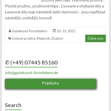
Ploché pružiny , pružinové klipy , Lisované a ohýbané díly a
Laserové díly mají následně další vlastnosti – jsou například
odolnější, vodivější, kovově
Gutekunst Formfedern
10. 12. 2021
Listové pružiny
,
Materiál
,
Znalost
Čtěte více
✆ (+49) 07445 85160
info@gutekunst-formfedern.de
Poptávka
Search