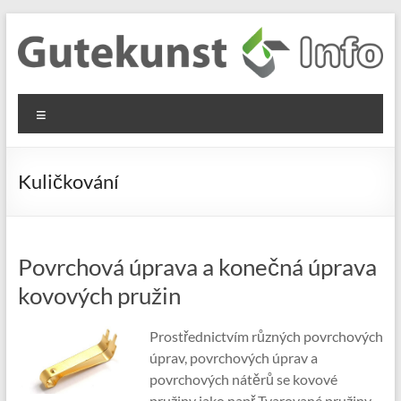
Skip
to
content
Gutekunst
Informationen
Menu
und
Formfedern
Wissenswertes
GmbH
zu Federn aus
Kuličkování
Flachmaterial
Povrchová úprava a konečná úprava
kovových pružin
Prostřednictvím různých povrchových
úprav, povrchových úprav a
povrchových nátěrů se kovové
pružiny jako např Tvarované pružiny ,