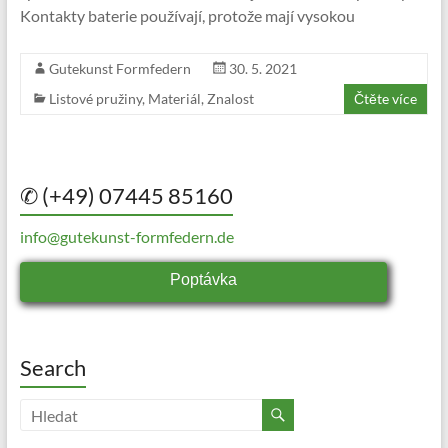
Kontakty baterie používají, protože mají vysokou
Gutekunst Formfedern
30. 5. 2021
Listové pružiny
,
Materiál
,
Znalost
Čtěte více
✆ (+49) 07445 85160
info@gutekunst-formfedern.de
Poptávka
Search