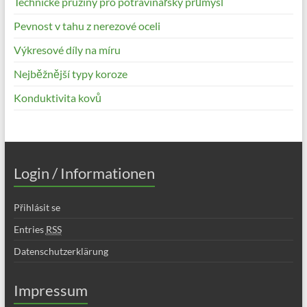
Technické pružiny pro potravinářský průmysl
Pevnost v tahu z nerezové oceli
Výkresové díly na míru
Nejběžnější typy koroze
Konduktivita kovů
Login / Informationen
Přihlásit se
Entries
RSS
Datenschutzerklärung
Impressum