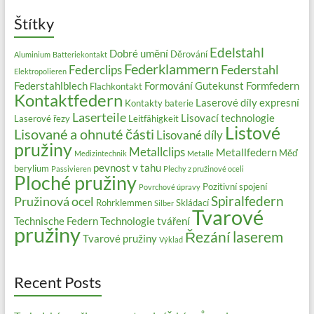
Štítky
Edelstahl
Dobré umění
Děrování
Aluminium
Batteriekontakt
Federklammern
Federstahl
Federclips
Elektropolieren
Federstahlblech
Formování
Gutekunst Formfedern
Flachkontakt
Kontaktfedern
Laserové díly expresní
Kontakty baterie
Laserteile
Lisovací technologie
Laserové řezy
Leitfähigkeit
Listové
Lisované a ohnuté části
Lisované díly
pružiny
Metallclips
Metallfedern
Měď
Medizintechnik
Metalle
pevnost v tahu
berylium
Passivieren
Plechy z pružinové oceli
Ploché pružiny
Pozitivní spojení
Povrchové úpravy
Spiralfedern
Pružinová ocel
Rohrklemmen
Skládací
Silber
Tvarové
Technische Federn
Technologie tváření
pružiny
Řezání laserem
Tvarové pružiny
Výklad
Recent Posts