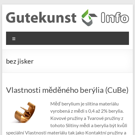
Skip
to
content
Gutekunst
Informationen
Menu
und
Formfedern
Wissenswertes
GmbH
zu Federn aus
bez jisker
Flachmaterial
Vlastnosti měděného berýlia (CuBe)
Měď berylium je slitina materiálu
vyrobená z mědi s 0,4 až 2% berylia.
Kovové pružiny a Tvarové pružiny z
tohoto Slitiny mědi a berylia být kvůli
speciální Vlastnosti materiálu tak jako Kontaktní pružiny a