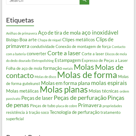
Etiquetas
aço inoxidável
Aço de tira de mola
Anilhas de primavera
Clips de
Boa arte
Clipes metálicos
Bisbigo
Chapa de níquel
primavera
condutividade
Conexão de montagem de força
Contacto
Corte a laser
converter
Corte a laser
com a bateria
Discos de mola
Estampagem
Expresso de Peças a Laser
do dedo
dourado
Eletropolishing
Molas
Molas de
formação
Folha de aço de mola
metais
Molas de forma
contacto
Molas
Molas de disco
molas espirais
Molas em forma plana
de forma gutekunst
Molas planas
Molas metálicas
Molas técnicas
ordem
Peças de perfuração
Pinças
Peças de laser
passivato
de penas
Primavera
Pinças de tubo
placa de cobre
propriedades
Tecnologia de perfuração
resistência à tração
soco
tratamento
superficial