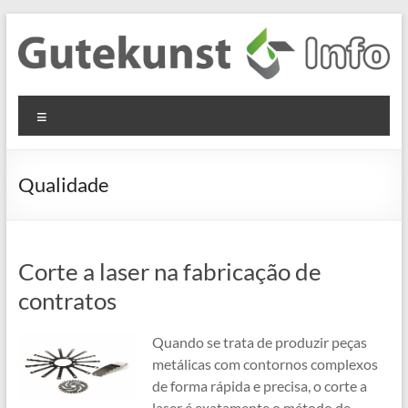
Skip
to
content
Gutekunst
Informationen
Menu
und
Formfedern
Wissenswertes
GmbH
zu Federn aus
Qualidade
Flachmaterial
Corte a laser na fabricação de
contratos
Quando se trata de produzir peças
metálicas com contornos complexos
de forma rápida e precisa, o corte a
laser é exatamente o método de