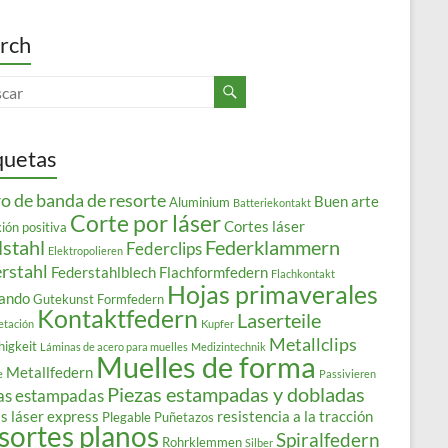
rch
quetas
o de banda de resorte
Buen arte
Aluminium
Batteriekontakt
Corte por láser
Cortes láser
ión positiva
lstahl
Federklammern
Federclips
Elektropolieren
rstahl
Federstahlblech
Flachformfedern
Flachkontakt
Hojas primaverales
ando
Gutekunst Formfedern
Kontaktfedern
Laserteile
etación
Kupfer
Metallclips
higkeit
Láminas de acero para muelles
Medizintechnik
Muelles de forma
Metallfedern
e
Passivieren
Piezas estampadas y dobladas
as estampadas
s láser express
resistencia a la tracción
Plegable
Puñetazos
sortes planos
Spiralfedern
Rohrklemmen
Silber