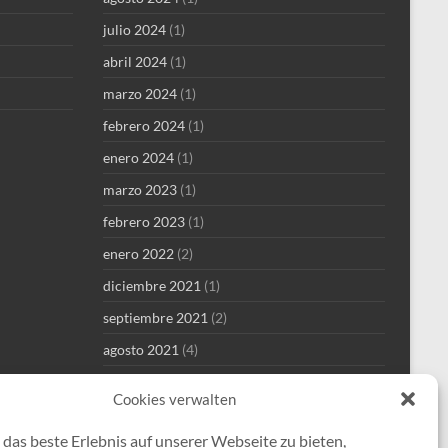
julio 2024
(1)
abril 2024
(1)
marzo 2024
(1)
febrero 2024
(1)
enero 2024
(1)
marzo 2023
(1)
febrero 2023
(1)
enero 2022
(2)
diciembre 2021
(1)
septiembre 2021
(2)
agosto 2021
(4)
julio 2021
(1)
Cookies verwalten
junio 2021
(1)
das beste Erlebnis auf unserer Webseite zu bieten,
mayo 2021
(8)