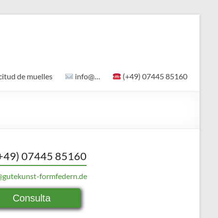
citud de muelles
info@…
(+49) 07445 85160
+49) 07445 85160
@gutekunst-formfedern.de
Consulta