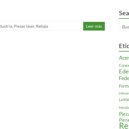
Sea
dustria
,
Piezas láser
,
Rebaja
Leer más
Eti
Acer
Conex
Ede
Fede
Form
Interpr
Leitfä
Metall
Piez
Pieza
Re