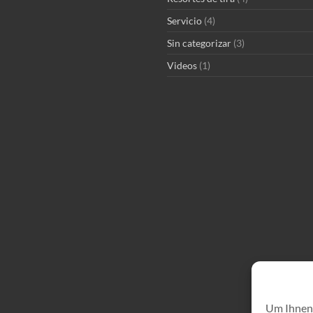
Servicio
(4)
Sin categorizar
(3)
Videos
(1)
Um Ihnen 