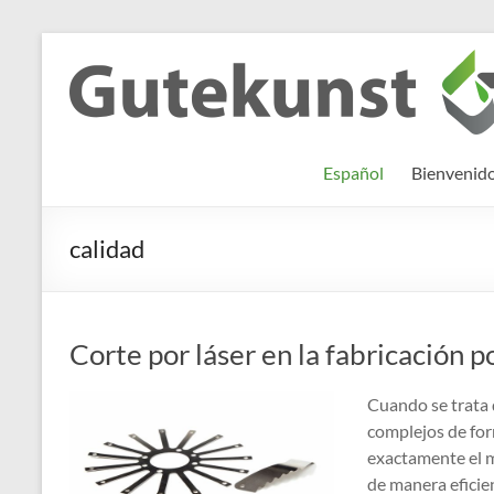
Saltar
al
Gutekunst
Informationen
contenido
und
Formfedern
Wissenswertes
GmbH
zu Federn aus
Español
Bienvenid
Flachmaterial
calidad
Corte por láser en la fabricación p
Cuando se trata 
complejos de form
exactamente el m
de manera eficie