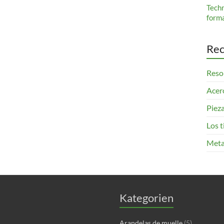
Tech
form
Rec
Resor
Acero
Pieza
Los 
Meta
Kategorien
Arandelas de muelle
(5)