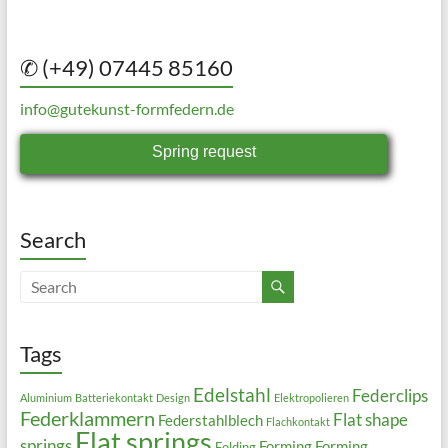
✆ (+49) 07445 85160
info@gutekunst-formfedern.de
Spring request
Search
Tags
Edelstahl
Federclips
Aluminium
Batteriekontakt
Design
Elektropolieren
Federklammern
Flat shape
Federstahlblech
Flachkontakt
Flat springs
springs
Forming
Forming
Folding