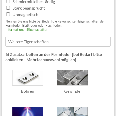
Schmiermittelbeständig
Stark beansprucht
Unmagnetisch
Nennen Sie uns bitte bei Bedarf die gewünschten Eigenschaften der
Formfeder, Blattfeder oder Flachfeder.
Informationen Eigenschaften
W
e
i
6) Zusatzarbeiten an der Formfeder [bei Bedarf bitte
t
anklicken - Mehrfachauswahl möglich]
e
r
e
E
i
g
e
Bohren
Gewinde
n
s
c
h