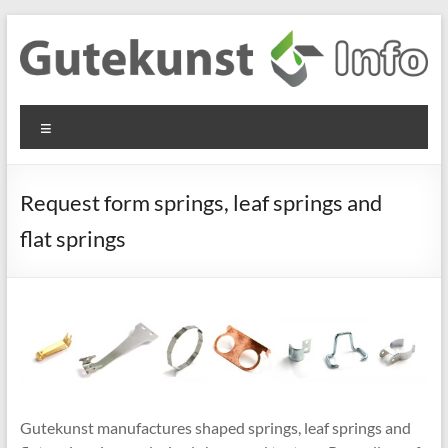
Skip
to
content
Gutekunst
Informationen
Menu
und
Formfedern
Wissenswertes
GmbH
zu Federn aus
Request form springs, leaf springs and
Flachmaterial
flat springs
Gutekunst manufactures shaped springs, leaf springs and