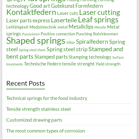
Good art
Gutekunst Formfedern
technology
Kontaktfedern
Laser cutting
Laser cuts
Leaf springs
Laserteile
Laser parts express
Metallclips
Metal
Leitfähigkeit
Medizintechnik
metal
Metalle
springs
Positive connection
Punching
Rohrklemmen
Passivieren
Shaped springs
Spiralfedern
Spring
Silber
Stamped and
steel
Spring steel strip
Spring steel sheet
bent parts
Stamped parts
Stamping technology
Surface
Technische Federn
tensile strenght
Yield strength
treatments
Recent Posts
Technical springs for the food industry
Tensile strength stainless steel
Customized drawing parts
The most common types of corrosion