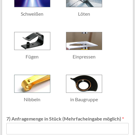
a
f
t
Schweißen
Löten
e
n
Fügen
Einpressen
Nibbeln
in Baugruppe
7) Anfragemenge in Stück (Mehrfacheingabe möglich)
*