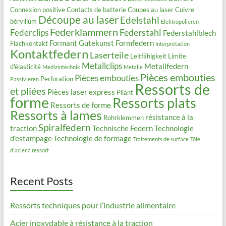
Connexion positive
Contacts de batterie
Coupes au laser
Cuivre
Découpe au laser
Edelstahl
béryllium
Elektropolieren
Federklammern
Federstahl
Federclips
Federstahlblech
Formant
Gutekunst Formfedern
Flachkontakt
Interprétation
Kontaktfedern
Laserteile
Leitfähigkeit
Limite
Metallclips
Metallfedern
d'élasticité
Medizintechnik
Metalle
Pièces embouties
Pièces embouties
Perforation
Passivieren
Ressorts de
et pliées
Pièces laser express
Pliant
forme
Ressorts plats
Ressorts de forme
Ressorts à lames
résistance à la
Rohrklemmen
Spiralfedern
traction
Technische Federn
Technologie
d'estampage
Technologie de formage
Traitements de surface
Tôle
d'acier à ressort
Recent Posts
Ressorts techniques pour l’industrie alimentaire
Acier inoxydable à résistance à la traction