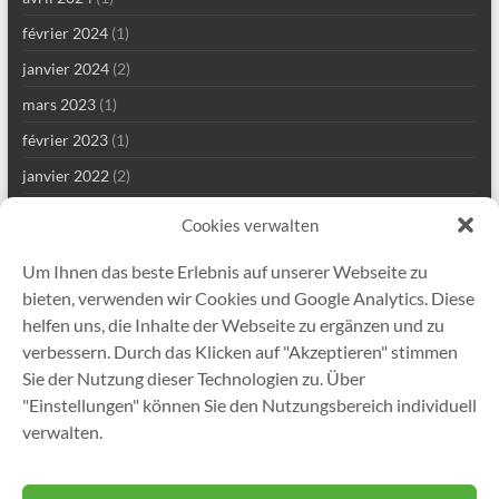
février 2024
(1)
janvier 2024
(2)
mars 2023
(1)
février 2023
(1)
janvier 2022
(2)
décembre 2021
(1)
Cookies verwalten
septembre 2021
(2)
Um Ihnen das beste Erlebnis auf unserer Webseite zu
août 2021
(4)
bieten, verwenden wir Cookies und Google Analytics. Diese
juillet 2021
(1)
helfen uns, die Inhalte der Webseite zu ergänzen und zu
verbessern. Durch das Klicken auf "Akzeptieren" stimmen
mai 2021
(7)
Sie der Nutzung dieser Technologien zu. Über
avril 2021
(2)
"Einstellungen" können Sie den Nutzungsbereich individuell
janvier 2021
(1)
verwalten.
décembre 2020
(5)