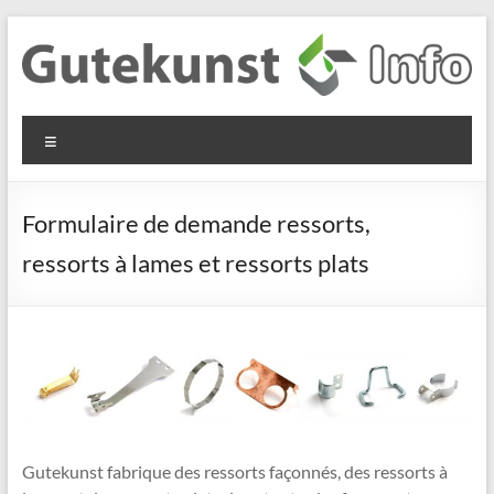
Aller
au
contenu
Gutekunst
Informationen
Menu
und
Formfedern
Wissenswertes
GmbH
zu Federn aus
Formulaire de demande ressorts,
Flachmaterial
ressorts à lames et ressorts plats
Gutekunst fabrique des ressorts façonnés, des ressorts à