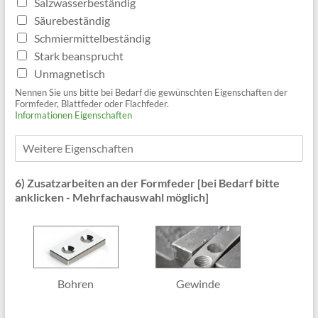
Salzwasserbeständig
Säurebeständig
Schmiermittelbeständig
Stark beansprucht
Unmagnetisch
Nennen Sie uns bitte bei Bedarf die gewünschten Eigenschaften der
Formfeder, Blattfeder oder Flachfeder.
Informationen Eigenschaften
W
e
i
6) Zusatzarbeiten an der Formfeder [bei Bedarf bitte
t
anklicken - Mehrfachauswahl möglich]
e
r
e
E
i
g
e
Bohren
Gewinde
n
s