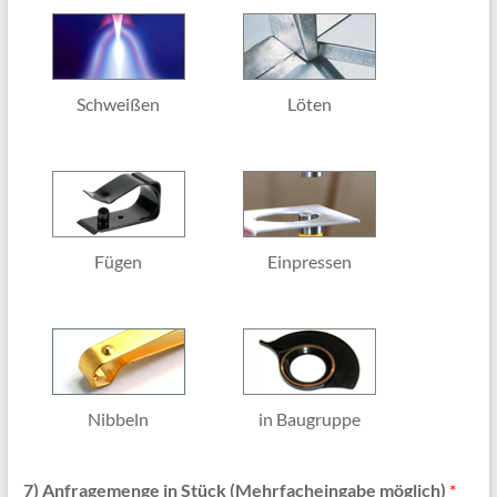
c
h
a
f
t
Schweißen
Löten
e
n
Fügen
Einpressen
Nibbeln
in Baugruppe
7) Anfragemenge in Stück (Mehrfacheingabe möglich)
*