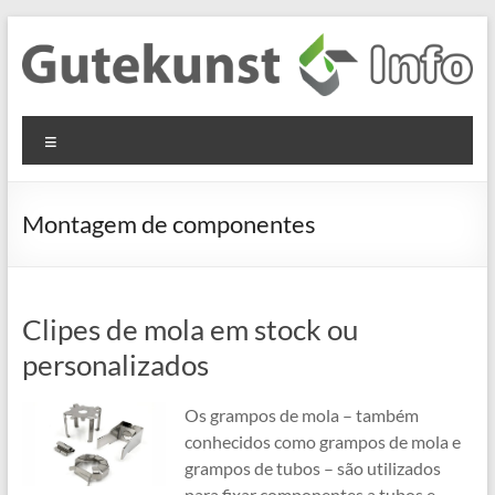
Skip
to
content
Gutekunst
Informationen
Menu
und
Formfedern
Wissenswertes
GmbH
zu Federn aus
Montagem de componentes
Flachmaterial
Clipes de mola em stock ou
personalizados
Os grampos de mola – também
conhecidos como grampos de mola e
grampos de tubos – são utilizados
para fixar componentes a tubos e