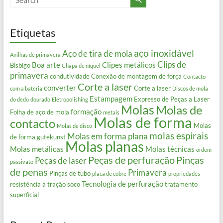
Etiquetas
aço inoxidável
Aço de tira de mola
Anilhas de primavera
Clips de
Boa arte
Clipes metálicos
Bisbigo
Chapa de níquel
primavera
condutividade
Conexão de montagem de força
Contacto
Corte a laser
converter
Corte a laser
com a bateria
Discos de mola
Estampagem
Expresso de Peças a Laser
do dedo
dourado
Eletropolishing
Molas
Molas de
formação
Folha de aço de mola
metais
Molas de forma
contacto
Molas
Molas de disco
molas espirais
Molas em forma plana
de forma gutekunst
Molas planas
Molas metálicas
Molas técnicas
ordem
Peças de perfuração
Pinças
Peças de laser
passivato
de penas
Primavera
Pinças de tubo
placa de cobre
propriedades
Tecnologia de perfuração
resistência à tração
soco
tratamento
superficial