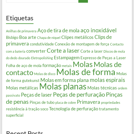
Etiquetas
aço inoxidável
Aço de tira de mola
Anilhas de primavera
Clips de
Boa arte
Clipes metálicos
Bisbigo
Chapa de níquel
primavera
condutividade
Conexão de montagem de força
Contacto
Corte a laser
converter
Corte a laser
com a bateria
Discos de mola
Estampagem
Expresso de Peças a Laser
do dedo
dourado
Eletropolishing
Molas
Molas de
formação
Folha de aço de mola
metais
Molas de forma
contacto
Molas
Molas de disco
molas espirais
Molas em forma plana
de forma gutekunst
Molas planas
Molas metálicas
Molas técnicas
ordem
Peças de perfuração
Pinças
Peças de laser
passivato
de penas
Primavera
Pinças de tubo
placa de cobre
propriedades
Tecnologia de perfuração
resistência à tração
soco
tratamento
superficial
Recent Posts