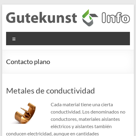
Skip
to
content
Gutekunst
Informationen
Menu
und
Formfedern
Wissenswertes
GmbH
zu Federn aus
Contacto plano
Flachmaterial
Metales de conductividad
Cada material tiene una cierta
conductividad. Los denominados no
conductores, materiales aislantes
eléctricos y aislantes también
conducen electricidad, aunque en cantidades