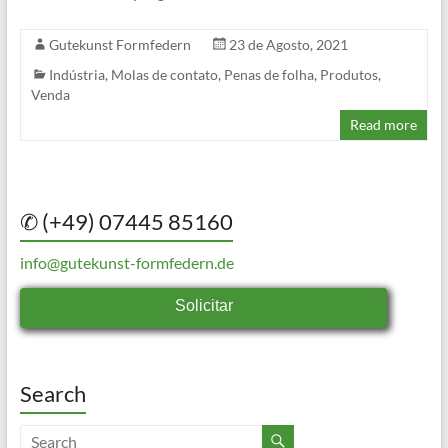
Gutekunst Formfedern
23 de Agosto, 2021
Indústria
,
Molas de contato
,
Penas de folha
,
Produtos
,
Venda
Read more
✆ (+49) 07445 85160
info@gutekunst-formfedern.de
Solicitar
Search