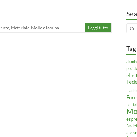
Sea
enza
,
Materiale
,
Molle a lamina
Leggi tutto
Tag
Alumin
positi
elas
Fede
Flach
For
Leitfä
Mol
espr
Passiv
allo 