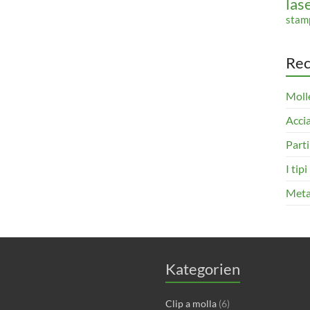
las
stam
Rec
Molle
Accia
Parti
I tip
Metal
Kategorien
Clip a molla
(6)