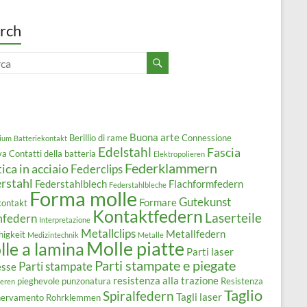
rch
Buona arte
Berillio di rame
Connessione
ium
Batteriekontakt
Edelstahl
Fascia
va
Contatti della batteria
Elektropolieren
Federklammern
tica in acciaio
Federclips
rstahl
Federstahlblech
Flachformfedern
Federstahlbleche
Forma molle
Gutekunst
Formare
kontakt
Kontaktfedern
Laserteile
mfedern
Interpretazione
Metallclips
Metallfedern
higkeit
Medizintechnik
Metalle
Molle piatte
le a lamina
Parti laser
Parti stampate e piegate
Parti stampate
esse
resistenza alla trazione
pieghevole
punzonatura
Resistenza
ieren
Taglio
Spiralfedern
Tagli laser
snervamento
Rohrklemmen