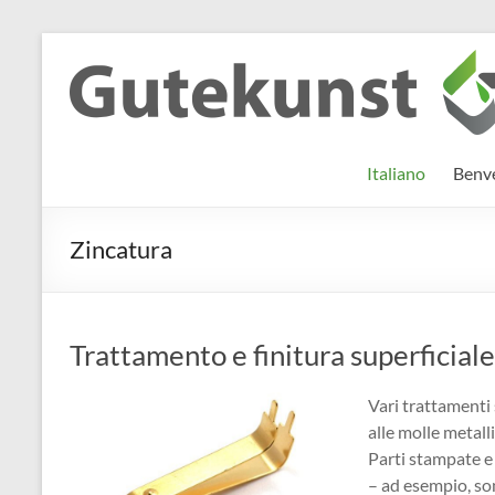
Salta
al
Gutekunst
Informationen
contenuto
und
Formfedern
Wissenswertes
GmbH
zu Federn aus
Italiano
Benve
Flachmaterial
Zincatura
Trattamento e finitura superficiale
Vari trattamenti 
alle molle metall
Parti stampate e 
– ad esempio, son