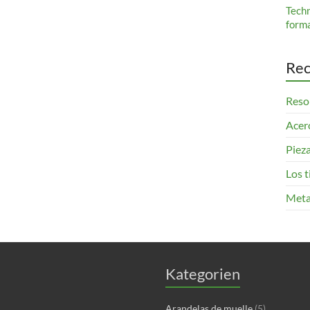
Tech
form
Rec
Resor
Acero
Pieza
Los 
Meta
Kategorien
Arandelas de muelle
(5)