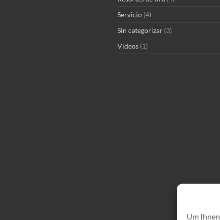
Servicio
(4)
Sin categorizar
(3)
Videos
(1)
Um Ihnen 