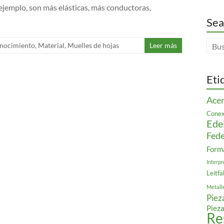
 ejemplo, son más elásticas, más conductoras,
Sea
nocimiento
,
Material
,
Muelles de hojas
Leer más
Eti
Acer
Conex
Ede
Fede
Form
Interpr
Leitfä
Metall
Piez
Pieza
Re