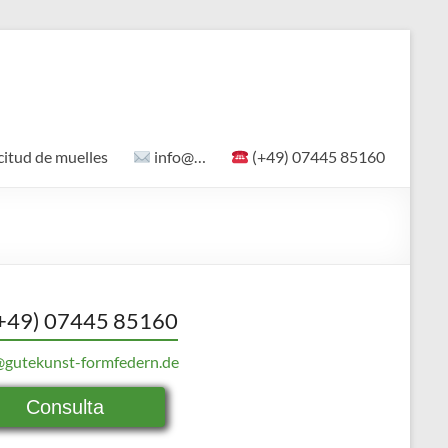
citud de muelles
info@…
(+49) 07445 85160
+49) 07445 85160
@gutekunst-formfedern.de
Consulta