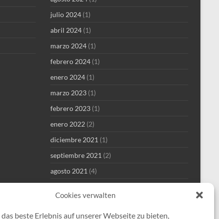
julio 2024
(1)
abril 2024
(1)
marzo 2024
(1)
febrero 2024
(1)
enero 2024
(1)
marzo 2023
(1)
febrero 2023
(1)
enero 2022
(2)
diciembre 2021
(1)
septiembre 2021
(2)
agosto 2021
(4)
julio 2021
(1)
Cookies verwalten
junio 2021
(1)
das beste Erlebnis auf unserer Webseite zu bieten,
mayo 2021
(8)