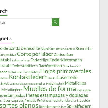
rch
quetas
o de banda de resorte
Buen arte
Aluminium
Batteriekontakt
Corte por láser
Cortes láser
ión positiva
lstahl
Federklammern
Federclips
Elektropolieren
rstahl
Federstahlblech
Flachformfedern
Flachkontakt
Hojas primaverales
ando
Gutekunst Formfedern
Kontaktfedern
Laserteile
etación
Kupfer
Metallclips
higkeit
Láminas de acero para muelles
Medizintechnik
Muelles de forma
Metallfedern
e
Passivieren
Piezas estampadas y dobladas
as estampadas
s láser express
resistencia a la tracción
Plegable
Puñetazos
sortes planos
Spiralfedern
Rohrklemmen
Silber