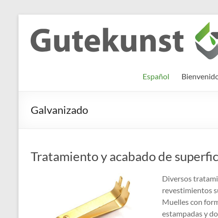
Saltar
al
Gutekunst
Informationen
contenido
und
Formfedern
Wissenswertes
GmbH
zu Federn aus
Español
Bienvenid
Flachmaterial
Galvanizado
Tratamiento y acabado de superfic
Diversos tratami
revestimientos s
Muelles con forma
estampadas y dob