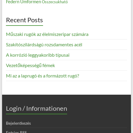
Federn
Umformen
Összecsukható
Recent Posts
Műszaki rugók az élelmiszeripar számára
Szakítószilárdságú rozsdamentes acél
A korrózió leggyakoribb típusai
Vezetőképességű fémek
Mi az a laprugó és a formázott rugó?
Login / Informationen
Bejelentkezés
Entries
RSS