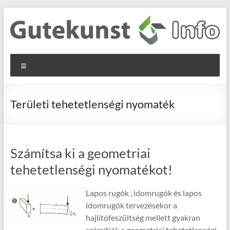
Skip
to
content
Gutekunst
Informationen
Menu
und
Formfedern
Wissenswertes
GmbH
zu Federn aus
Területi tehetetlenségi nyomaték
Flachmaterial
Számítsa ki a geometriai
tehetetlenségi nyomatékot!
Lapos rugók , idomrugók és lapos
idomrugók tervezésekor a
hajlítófeszültség mellett gyakran
számítják a geometriai tehetetlenségi