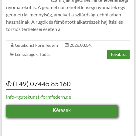
nyomatékot is. A geometriai tehetetlenségi nyomaték egy
geometriai mennyiség, amelyet a szilárdságtechnikában
használnak. A rugók és fémöntött alkatrészek hajlítási és
torziós terhelései esetén a
Gutekunst Formfedern
2026.03.04.
Lemezrugók
,
Tudás
Tovább...
✆ (+49) 07445 85160
info@gutekunst-formfedern.de
Kérések