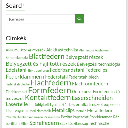
Search
Címkék
Alakítástechnika
Akkumulátor érintkezők
Aluminium
Auslegung
Blattfedern
Bélyegzett részek
Batteriekontakt
Bélyegzett és hajlított részek
Bélyegzési technológia
Edelstahl
Federbandstahl
Federclips
Elektropolieren
Federklammern
Federstahl
Federstahlblech
Flachfedern
Flachformfedern
Federstahlbleche
Formfedern
Gutekunst Formfedern
Jó
Flachkontakt
Kontaktfedern
Laserschneiden
művészet
Laserteile
Lézer alkatrészek expressz
Leitfähigkeit
Lyukasztás
Metallclips
Metallfedern
Lézervágások
Medizintechnik
Metalle
Pozitív kapcsolat
Rohrklemmen
Réz
Oberflächenbehandlungen
Passivieren
Spiralfedern
Technische
berillium
szakítószilárdság
Silber