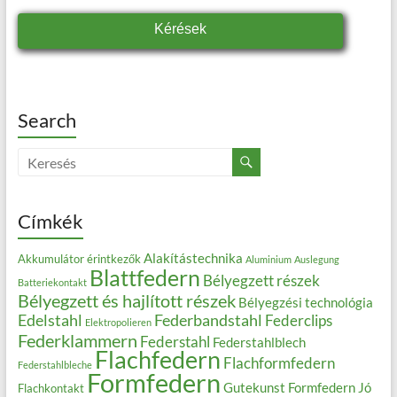
Kérések
Search
Címkék
Alakítástechnika
Akkumulátor érintkezők
Aluminium
Auslegung
Blattfedern
Bélyegzett részek
Batteriekontakt
Bélyegzett és hajlított részek
Bélyegzési technológia
Edelstahl
Federbandstahl
Federclips
Elektropolieren
Federklammern
Federstahl
Federstahlblech
Flachfedern
Flachformfedern
Federstahlbleche
Formfedern
Gutekunst Formfedern
Jó
Flachkontakt