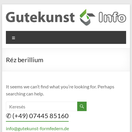
Skip
to
content
Gutekunst
Informationen
Menu
und
Formfedern
Wissenswertes
GmbH
zu Federn aus
Réz berillium
Flachmaterial
It seems we can’t find what you’re looking for. Perhaps
searching can help.
✆ (+49) 07445 85160
info@gutekunst-formfedern.de