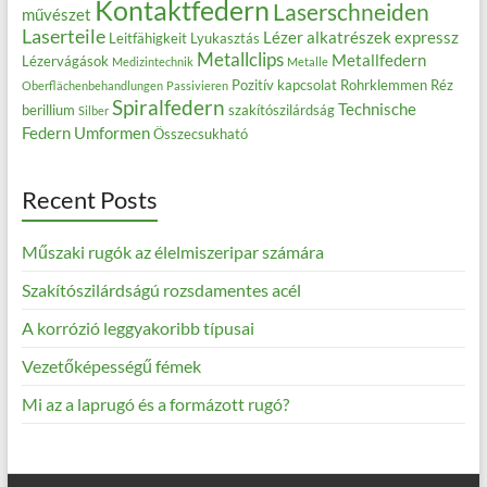
Kontaktfedern
Laserschneiden
művészet
Laserteile
Lézer alkatrészek expressz
Leitfähigkeit
Lyukasztás
Metallclips
Metallfedern
Lézervágások
Medizintechnik
Metalle
Pozitív kapcsolat
Rohrklemmen
Réz
Oberflächenbehandlungen
Passivieren
Spiralfedern
Technische
berillium
szakítószilárdság
Silber
Federn
Umformen
Összecsukható
Recent Posts
Műszaki rugók az élelmiszeripar számára
Szakítószilárdságú rozsdamentes acél
A korrózió leggyakoribb típusai
Vezetőképességű fémek
Mi az a laprugó és a formázott rugó?