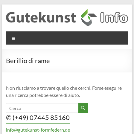
Salta
al
contenuto
Gutekunst
Informationen
Menu
und
Formfedern
Wissenswertes
GmbH
zu Federn aus
Berillio di rame
Flachmaterial
Non riusciamo a trovare quello che cerchi. Forse eseguire
una ricerca potrebbe essere di aiuto.
✆ (+49) 07445 85160
info@gutekunst-formfedern.de