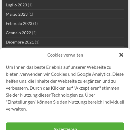
Luglio 2023
(1)
Marzo 2023
(1)
Febbraio 2023
(1)
Gennaio 2022
(2)
Dicembre 2021
(1)
Settembre 2021
(2)
Cookies verwalten
Agosto 2021
(3)
Um Ihnen das beste Erlebnis auf unserer Webseite zu
Luglio 2021
(1)
bieten, verwenden wir Cookies und Google Analytics. Diese
Maggio 2021
(5)
helfen uns, die Inhalte der Webseite zu ergänzen und zu
verbessern. Durch das Klicken auf "Akzeptieren" stimmen
Aprile 2021
(2)
Sie der Nutzung dieser Technologien zu. Über
Marzo 2021
(2)
"Einstellungen" können Sie den Nutzungsbereich individuell
Gennaio 2021
(1)
verwalten.
Dicembre 2020
(5)
Akzeptieren