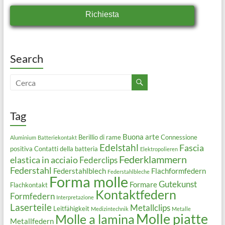
Richiesta
Search
Tag
Buona arte
Berillio di rame
Connessione
Aluminium
Batteriekontakt
Edelstahl
Fascia
positiva
Contatti della batteria
Elektropolieren
Federklammern
elastica in acciaio
Federclips
Federstahl
Federstahlblech
Flachformfedern
Federstahlbleche
Forma molle
Gutekunst
Formare
Flachkontakt
Kontaktfedern
Formfedern
Interpretazione
Laserteile
Metallclips
Leitfähigkeit
Medizintechnik
Metalle
Molle piatte
Molle a lamina
Metallfedern