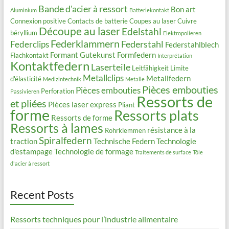
Bande d'acier à ressort
Bon art
Aluminium
Batteriekontakt
Connexion positive
Contacts de batterie
Coupes au laser
Cuivre
Découpe au laser
Edelstahl
béryllium
Elektropolieren
Federklammern
Federstahl
Federclips
Federstahlblech
Formant
Gutekunst Formfedern
Flachkontakt
Interprétation
Kontaktfedern
Laserteile
Leitfähigkeit
Limite
Metallclips
Metallfedern
d'élasticité
Medizintechnik
Metalle
Pièces embouties
Pièces embouties
Perforation
Passivieren
Ressorts de
et pliées
Pièces laser express
Pliant
forme
Ressorts plats
Ressorts de forme
Ressorts à lames
résistance à la
Rohrklemmen
Spiralfedern
traction
Technische Federn
Technologie
d'estampage
Technologie de formage
Traitements de surface
Tôle
d'acier à ressort
Recent Posts
Ressorts techniques pour l’industrie alimentaire