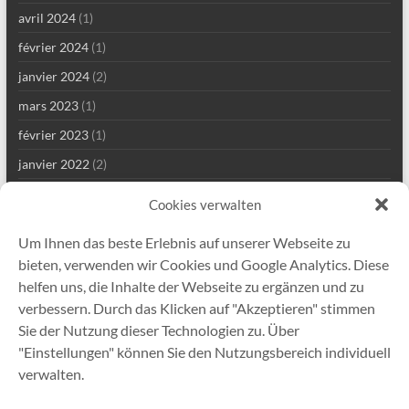
avril 2024
(1)
février 2024
(1)
janvier 2024
(2)
mars 2023
(1)
février 2023
(1)
janvier 2022
(2)
décembre 2021
(1)
Cookies verwalten
septembre 2021
(2)
Um Ihnen das beste Erlebnis auf unserer Webseite zu
août 2021
(4)
bieten, verwenden wir Cookies und Google Analytics. Diese
juillet 2021
(1)
helfen uns, die Inhalte der Webseite zu ergänzen und zu
verbessern. Durch das Klicken auf "Akzeptieren" stimmen
mai 2021
(7)
Sie der Nutzung dieser Technologien zu. Über
avril 2021
(2)
"Einstellungen" können Sie den Nutzungsbereich individuell
janvier 2021
(1)
verwalten.
décembre 2020
(5)