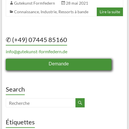
Gutekunst Formfedern
28 mai 2021
Connaissance
,
Industrie
,
Ressorts à bande
Lire la suite
✆ (+49) 07445 85160
info@gutekunst-formfedern.de
Demande
Search
Étiquettes