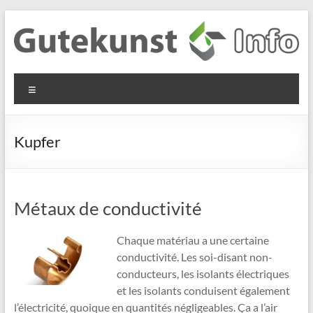
Aller
au
contenu
Gutekunst
Informationen
Menu
und
Formfedern
Wissenswertes
GmbH
zu Federn aus
Kupfer
Flachmaterial
Métaux de conductivité
Chaque matériau a une certaine
conductivité. Les soi-disant non-
conducteurs, les isolants électriques
et les isolants conduisent également
l’électricité, quoique en quantités négligeables. Ça a l’air