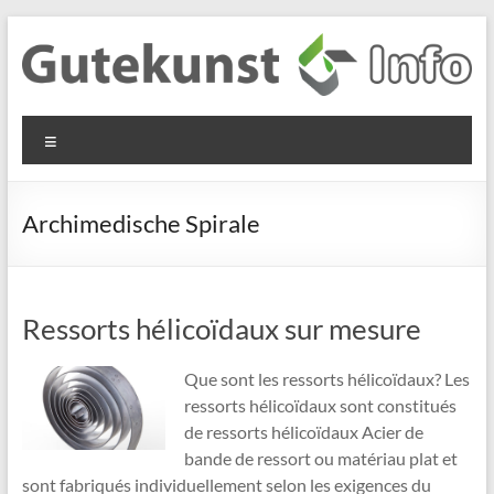
Aller
au
contenu
Gutekunst
Informationen
Menu
und
Formfedern
Wissenswertes
GmbH
zu Federn aus
Archimedische Spirale
Flachmaterial
Ressorts hélicoïdaux sur mesure
Que sont les ressorts hélicoïdaux? Les
ressorts hélicoïdaux sont constitués
de ressorts hélicoïdaux Acier de
bande de ressort ou matériau plat et
sont fabriqués individuellement selon les exigences du