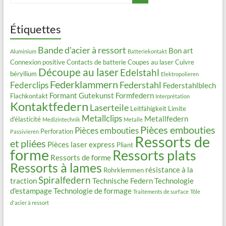
Étiquettes
Bande d'acier à ressort
Bon art
Aluminium
Batteriekontakt
Connexion positive
Contacts de batterie
Coupes au laser
Cuivre
Découpe au laser
Edelstahl
béryllium
Elektropolieren
Federklammern
Federstahl
Federclips
Federstahlblech
Formant
Gutekunst Formfedern
Flachkontakt
Interprétation
Kontaktfedern
Laserteile
Leitfähigkeit
Limite
Metallclips
Metallfedern
d'élasticité
Medizintechnik
Metalle
Pièces embouties
Pièces embouties
Perforation
Passivieren
Ressorts de
et pliées
Pièces laser express
Pliant
forme
Ressorts plats
Ressorts de forme
Ressorts à lames
résistance à la
Rohrklemmen
Spiralfedern
traction
Technische Federn
Technologie
d'estampage
Technologie de formage
Traitements de surface
Tôle
d'acier à ressort