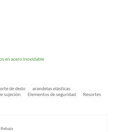
os en acero inoxidable
orte de dedo
arandelas elásticas
e sujeción
Elementos de seguridad
Resortes
,
Rebaja