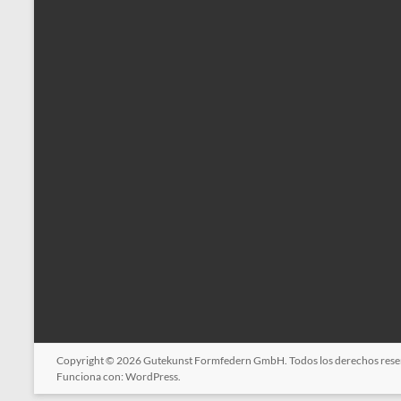
Copyright © 2026
Gutekunst Formfedern GmbH
. Todos los derechos res
Funciona con:
WordPress
.