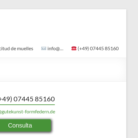
citud de muelles
info@…
(+49) 07445 85160
+49) 07445 85160
@gutekunst-formfedern.de
Consulta