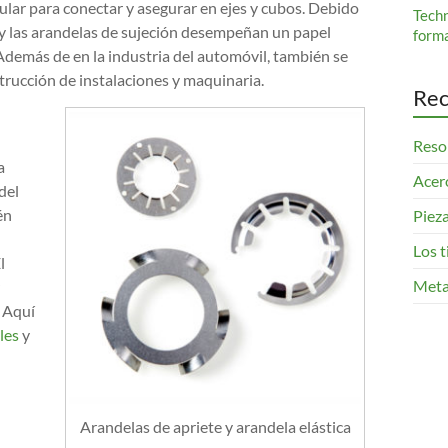
opular para conectar y asegurar en ejes y cubos. Debido
Tech
s y las arandelas de sujeción desempeñan un papel
form
Además de en la industria del automóvil, también se
nstrucción de instalaciones y maquinaria.
Rec
Resor
a
Acero
del
én
Pieza
Los 
l
Meta
. Aquí
les
y
Arandelas de apriete y arandela elástica