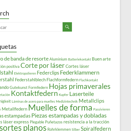
rch
quetas
o de banda de resorte
Buen arte
Aluminium
Batteriekontakt
Corte por láser
Cortes láser
ión positiva
lstahl
Federklammern
Federclips
Elektropolieren
rstahl
Federstahlblech
Flachformfedern
Flachkontakt
Hojas primaverales
ando
Gutekunst Formfedern
Kontaktfedern
Laserteile
etación
Kupfer
Metallclips
higkeit
Láminas de acero para muelles
Medizintechnik
Muelles de forma
Metallfedern
e
Passivieren
Piezas estampadas y dobladas
as estampadas
s láser express
resistencia a la tracción
Plegable
Puñetazos
sortes planos
Spiralfedern
Rohrklemmen
Silber