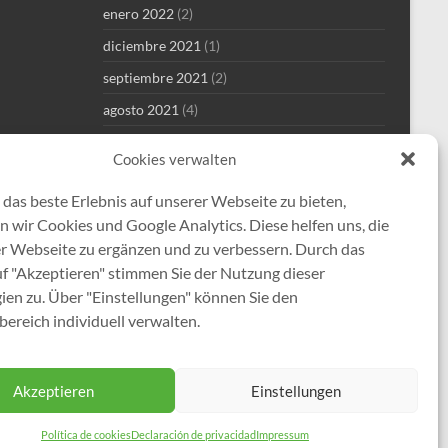
enero 2022
(2)
diciembre 2021
(1)
septiembre 2021
(2)
agosto 2021
(4)
julio 2021
(1)
Cookies verwalten
junio 2021
(1)
das beste Erlebnis auf unserer Webseite zu bieten,
mayo 2021
(8)
 wir Cookies und Google Analytics. Diese helfen uns, die
abril 2021
(2)
er Webseite zu ergänzen und zu verbessern. Durch das
enero 2021
(1)
uf "Akzeptieren" stimmen Sie der Nutzung dieser
ien zu. Über "Einstellungen" können Sie den
diciembre 2020
(5)
ereich individuell verwalten.
Akzeptieren
Einstellungen
Política de cookies
Declaración de privacidad
Impressum