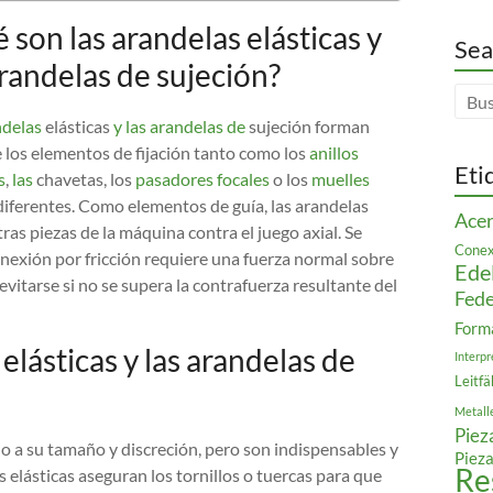
 son las arandelas elásticas y
Sea
arandelas de sujeción?
ndelas
elásticas
y las arandelas de
sujeción forman
 los elementos de fijación tanto como los
anillos
Eti
s
,
las
chavetas, los
pasadores focales
o los
muelles
iferentes. Como elementos de guía, las arandelas
Acer
tras piezas de la máquina contra el juego axial. Se
Conex
onexión por fricción requiere una fuerza normal sobre
Ede
vitarse si no se supera la contrafuerza resultante del
Fede
Form
elásticas y las arandelas de
Interpr
Leitfä
Metall
Piez
 a su tamaño y discreción, pero son indispensables y
Pieza
Re
as elásticas aseguran los tornillos o tuercas para que