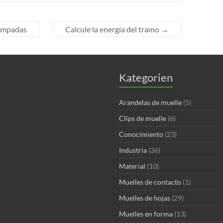
tampadas
Calcule la energía del tramo
→
Kategorien
Arandelas de muelle
(5)
Clips de muelle
(6)
Conocimiento
(23)
Industria
(36)
Material
(10)
Muelles de contacto
(1)
Muelles de hojas
(29)
Muelles en forma
(13)