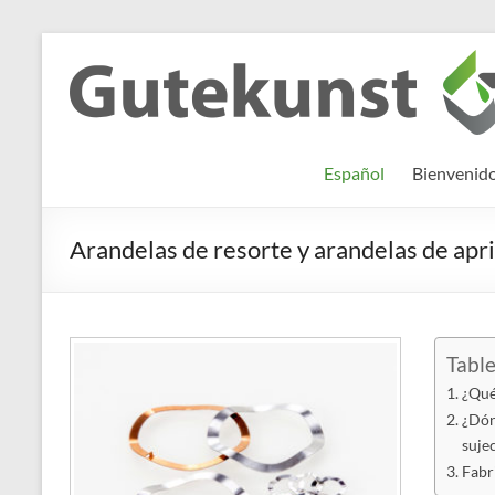
Saltar
al
Gutekunst
Informationen
contenido
und
Formfedern
Wissenswertes
GmbH
zu Federn aus
Español
Bienvenid
Flachmaterial
Arandelas de resorte y arandelas de apr
Table
¿Qué
¿Dónd
suje
Fabr