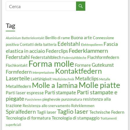
Tag
Buona arte
Berillio di rame
Connessione
Aluminium
Batteriekontakt
Edelstahl
Fascia
positiva
Contatti della batteria
Elektropolieren
Federklammern
elastica in acciaio
Federclips
Federstahl
Federstahlblech
Flachformfedern
Federstahlbleche
Forma molle
Gutekunst
Formare
Flachkontakt
Kontaktfedern
Formfedern
Interpretazione
Laserteile
Metallclips
Leitfähigkeit
Medizintechnik
Metalle
Molle piatte
Molle a lamina
Metallfedern
Parti stampate e
Parti stampate
Parti laser espresse
piegate
resistenza alla
pieghevole
punzonatura
Passivieren
trazione
Resistenza allo snervamento
Rohrklemmen
Taglio laser
Spiralfedern
Tagli laser
Technische Federn
Tecnologia di formatura
Tecnologia di stampaggio
Trattamenti
superficiali