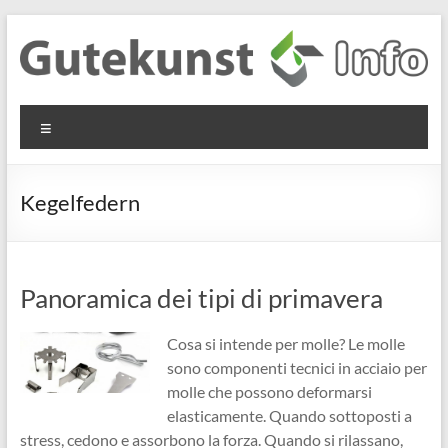
Salta
al
contenuto
Gutekunst
Informationen
Menu
und
Formfedern
Wissenswertes
GmbH
zu Federn aus
Kegelfedern
Flachmaterial
Panoramica dei tipi di primavera
Cosa si intende per molle? Le molle
sono componenti tecnici in acciaio per
molle che possono deformarsi
elasticamente. Quando sottoposti a
stress, cedono e assorbono la forza. Quando si rilassano,