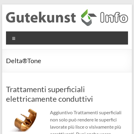
Salta
al
contenuto
Gutekunst
Informationen
Menu
und
Formfedern
Wissenswertes
GmbH
zu Federn aus
Delta®Tone
Flachmaterial
Trattamenti superficiali
elettricamente conduttivi
Aggiuntivo Trattamenti superficiali
non solo può rendere le superfici
lavorate più lisce o visivamente più
accattivanti. Puoi anche usare