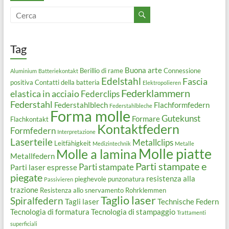
Tag
Buona arte
Berillio di rame
Connessione
Aluminium
Batteriekontakt
Edelstahl
Fascia
positiva
Contatti della batteria
Elektropolieren
Federklammern
elastica in acciaio
Federclips
Federstahl
Federstahlblech
Flachformfedern
Federstahlbleche
Forma molle
Gutekunst
Formare
Flachkontakt
Kontaktfedern
Formfedern
Interpretazione
Laserteile
Metallclips
Leitfähigkeit
Medizintechnik
Metalle
Molle piatte
Molle a lamina
Metallfedern
Parti stampate e
Parti stampate
Parti laser espresse
piegate
resistenza alla
pieghevole
punzonatura
Passivieren
trazione
Resistenza allo snervamento
Rohrklemmen
Taglio laser
Spiralfedern
Tagli laser
Technische Federn
Tecnologia di formatura
Tecnologia di stampaggio
Trattamenti
superficiali