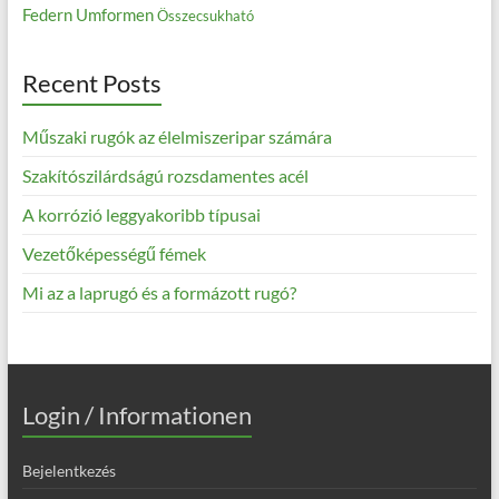
Federn
Umformen
Összecsukható
Recent Posts
Műszaki rugók az élelmiszeripar számára
Szakítószilárdságú rozsdamentes acél
A korrózió leggyakoribb típusai
Vezetőképességű fémek
Mi az a laprugó és a formázott rugó?
Login / Informationen
Bejelentkezés