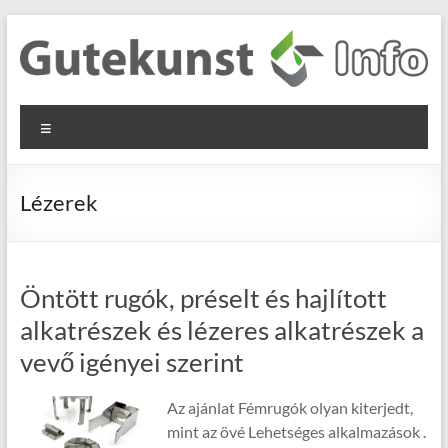
Skip
to
content
Gutekunst
Informationen
Menu
und
Formfedern
Wissenswertes
GmbH
zu Federn aus
Lézerek
Flachmaterial
Öntött rugók, préselt és hajlított
alkatrészek és lézeres alkatrészek a
vevő igényei szerint
Az ajánlat Fémrugók olyan kiterjedt,
mint az övé Lehetséges alkalmazások .