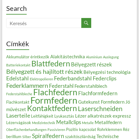
Search
Címkék
Alakítástechnika
Akkumulátor érintkezők
Aluminium
Auslegung
Blattfedern
Bélyegzett részek
Batteriekontakt
Bélyegzett és hajlított részek
Bélyegzési technológia
Edelstahl
Federbandstahl
Federclips
Elektropolieren
Federklammern
Federstahl
Federstahlblech
Flachfedern
Flachformfedern
Federstahlbleche
Formfedern
Gutekunst Formfedern
Jó
Flachkontakt
Kontaktfedern
Laserschneiden
művészet
Laserteile
Lézer alkatrészek expressz
Leitfähigkeit
Lyukasztás
Metallclips
Metallfedern
Lézervágások
Medizintechnik
Metalle
Pozitív kapcsolat
Rohrklemmen
Réz
Oberflächenbehandlungen
Passivieren
Spiralfedern
Technische
berillium
szakítószilárdság
Silber