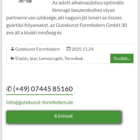
Az adott alkalmazáshoz optimális
fémrugó beszerzéséhez olyan
partnerre van szüksége, aki nagyon jól ismeri az összes
gyártási folyamatot. az Gutekunst Formfedern GmbH 30
éve áll a kiváló minőség és
Gutekunst Formfedern
2025.11.24.
Eladás
,
Ipar
,
Lemezrugók
,
Termékek
Tovább...
✆ (+49) 07445 85160
info@gutekunst-formfedern.de
Kérések