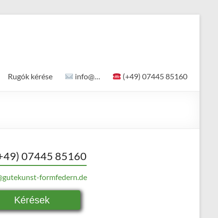
Rugók kérése
info@…
(+49) 07445 85160
+49) 07445 85160
@gutekunst-formfedern.de
Kérések