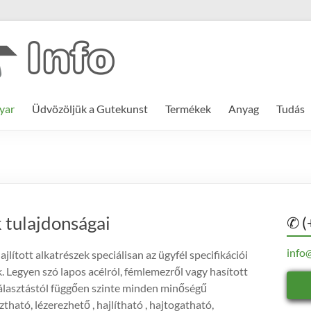
yar
Üdvözöljük a Gutekunst
Termékek
Anyag
Tudás
k tulajdonságai
✆ (
info
ajlított alkatrészek speciálisan az ügyfél specifikációi
. Legyen szó lapos acélról, fémlemezről vagy hasított
választástól függően szinte minden minőségű
ható, lézerezhető , hajlítható , hajtogatható,