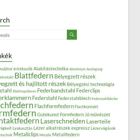
rch
mkék
Alakítástechnika
ulátor érintkezők
Aluminium
Auslegung
Blattfedern
Bélyegzett részek
iekontakt
egzett és hajlított részek
Bélyegzési technológia
stahl
Federbandstahl
Federclips
Elektropolieren
erklammern
Federstahl
Federstahlblech
Federstahlbleche
achfedern
Flachformfedern
Flachkontakt
rmfedern
Gutekunst Formfedern
Jó művészet
ntaktfedern
Laserschneiden
Laserteile
Lézer alkatrészek expressz
higkeit
Lyukasztás
Lézervágások
Metallclips
Metallfedern
ntechnik
Metalle