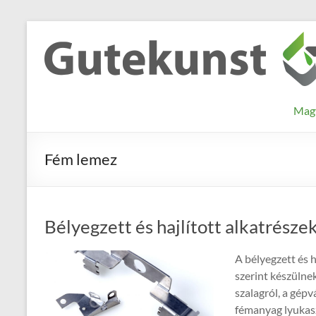
Skip
to
Gutekunst
Informationen
content
und
Formfedern
Wissenswertes
GmbH
zu Federn aus
Mag
Flachmaterial
Fém lemez
Bélyegzett és hajlított alkatrésze
A bélyegzett és h
szerint készülnek
szalagról, a gép
fémanyag lyukaszt