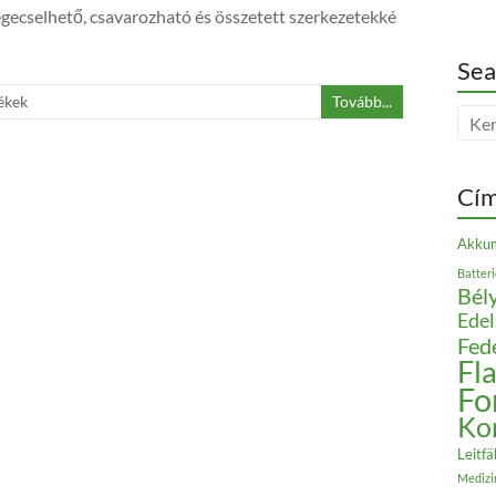
egecselhető, csavarozható és összetett szerkezetekké
Sea
ékek
Tovább...
Cí
Akkum
Batter
Bély
Edel
Fed
Fl
Fo
Ko
Leitfä
Medizi