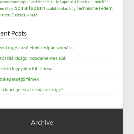
Pozitív kapcsolat
Rohrklemmen
Réz
ächenbehandlungen
Passivieren
Spiralfedern
Technische Federn
ium
szakítószilárdság
Silber
rmen
Összecsukható
ent Posts
aki rugók az élelmiszeripar számára
ítószilárdságú rozsdamentes acél
rózió leggyakoribb típusai
tőképességű fémek
 a laprugó és a formázott rugó?
Archive