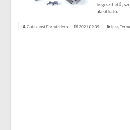
hegeszthető , sz
alakítható.
Gutekunst Formfedern
2021.09.09.
Ipar
,
Term