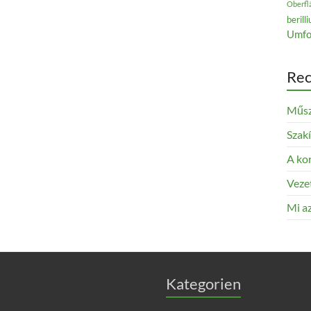
Oberfl
berill
Umfo
Rec
Műsz
Szak
A kor
Veze
Mi az
Kategorien