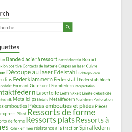
rch
quettes
Bande d'acier à ressort
Bon art
ium
Batteriekontakt
xion positive
Contacts de batterie
Coupes au laser
Cuivre
Découpe au laser
Edelstahl
lium
Elektropolieren
Federklammern
Federstahl
rclips
Federstahlblech
Formant
Gutekunst Formfedern
kontakt
Interprétation
ntaktfedern
Laserteile
Leitfähigkeit
Limite d'élasticité
Metallclips
Metallfedern
Perforation
ntechnik
Metalle
Passivieren
Pièces embouties et pliées
es embouties
Pièces
Ressorts de forme
 express
Pliant
Ressorts plats
Ressorts à
orts de forme
mes
Spiralfedern
résistance à la traction
Rohrklemmen