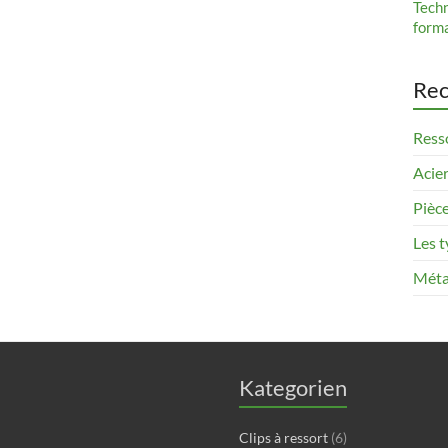
Tech
form
Rec
Resso
Acier
Pièce
Les t
Méta
Kategorien
Clips à ressort
(6)