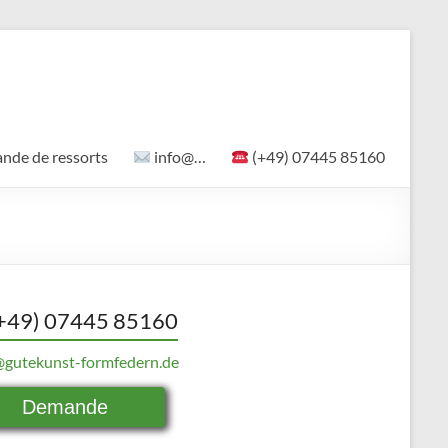
de de ressorts
info@…
(+49) 07445 85160
+49) 07445 85160
@gutekunst-formfedern.de
Demande