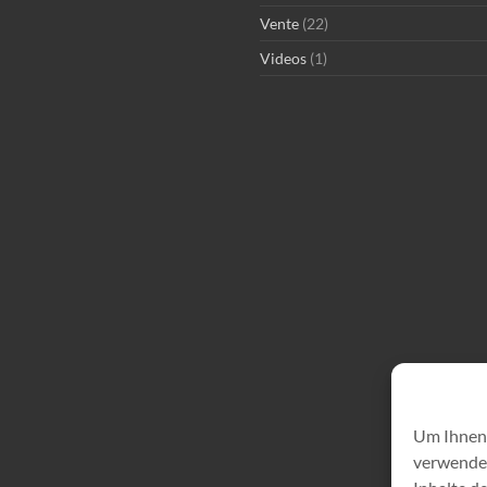
Vente
(22)
Videos
(1)
Um Ihnen 
verwenden