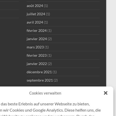
août 2024
(1)
juillet 2024
(1)
avril 2024
(1)
février 2024
(1)
janvier 2024
(2)
mars 2023
(1)
février 2023
(1)
janvier 2022
(2)
décembre 2021
(1)
septembre 2021
(2)
août 2021
(4)
Cookies verwalten
juillet 2021
(1)
das beste Erlebnis auf unserer Webseite zu bieten,
mai 2021
(7)
 wir Cookies und Google Analytics. Diese helfen uns, die
avril 2021
(2)