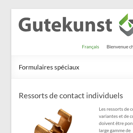
Aller
au
Gutekunst
Informationen
contenu
und
Formfedern
Wissenswertes
GmbH
zu Federn aus
Français
Bienvenue c
Flachmaterial
Formulaires spéciaux
Ressorts de contact individuels
Les ressorts de 
variantes et de c
doivent être pont
large gamme de