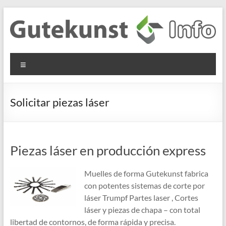
Saltar
al
contenido
Gutekunst
Informationen
Menú
und
Formfedern
Wissenswertes
GmbH
zu Federn aus
Solicitar piezas láser
Flachmaterial
Piezas láser en producción express
Muelles de forma Gutekunst fabrica
con potentes sistemas de corte por
láser Trumpf Partes laser , Cortes
láser y piezas de chapa – con total
libertad de contornos, de forma rápida y precisa.