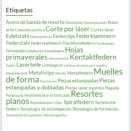
Etiquetas
Acero de banda de resorte
Buen
Aluminium
Batteriekontakt
Corte por láser
arte
Cortes láser
Conexión positiva
Edelstahl
Federklammern
Federclips
Elektropolieren
Federstahl
Federstahlblech
Flachformfedern
Flachkontakt
Hojas
Formando
Gutekunst Formfedern
primaverales
Kontaktfedern
Interpretación
Laserteile
Leitfähigkeit
Kupfer
Láminas de acero para muelles
Muelles
Metallclips
Metallfedern
Medizintechnik
Metalle
de forma
Piezas
Piezas estampadas
Passivieren
estampadas y dobladas
Piezas láser express
Plegable
Resortes
resistencia a la tracción
Puñetazos
planos
Spiralfedern
Technische
Rohrklemmen
Silber
Federn
Tecnología de estampación
Tecnología de formación
Tratamiento de superficies
Werkzeughalter