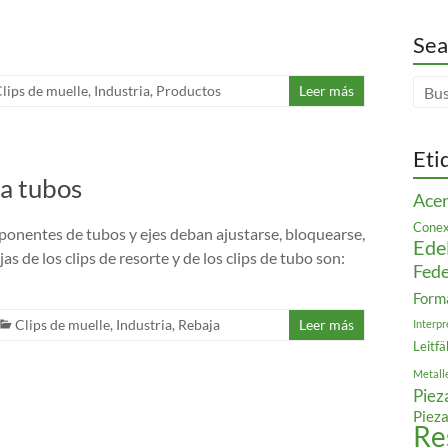
Sea
lips de muelle
,
Industria
,
Productos
Leer más
Eti
ra tubos
Acer
Conex
mponentes de tubos y ejes deban ajustarse, bloquearse,
Ede
as de los clips de resorte y de los clips de tubo son:
Fede
Form
Clips de muelle
,
Industria
,
Rebaja
Leer más
Interpr
Leitfä
Metall
Piez
Pieza
Re