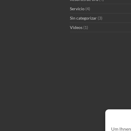
Servicio
(4)
Sin categorizar
(3)
Videos
(1)
Um Ihnen 