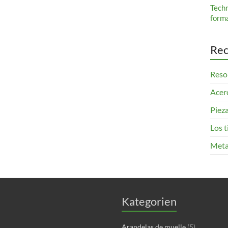
Tech
form
Rec
Resor
Acero
Pieza
Los 
Meta
Kategorien
Arandelas de muelle
(5)