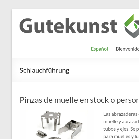
Saltar
al
Gutekunst
Informationen
contenido
und
Formfedern
Wissenswertes
GmbH
zu Federn aus
Español
Bienvenid
Flachmaterial
Schlauchführung
Pinzas de muelle en stock o perso
Las abrazaderas
muelle y abrazad
tubos y ejes. Se 
para muelles y l