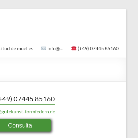
citud de muelles
info@…
(+49) 07445 85160
+49) 07445 85160
@gutekunst-formfedern.de
Consulta