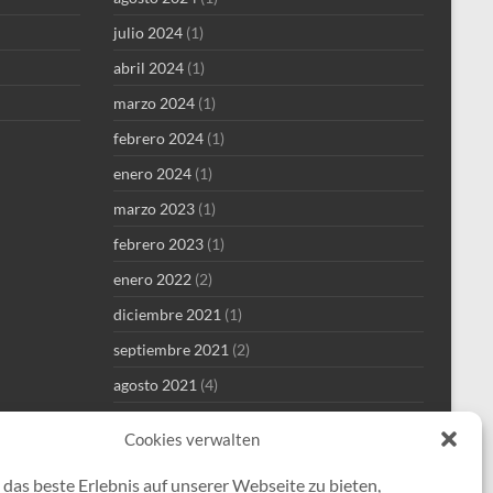
julio 2024
(1)
abril 2024
(1)
marzo 2024
(1)
febrero 2024
(1)
enero 2024
(1)
marzo 2023
(1)
febrero 2023
(1)
enero 2022
(2)
diciembre 2021
(1)
septiembre 2021
(2)
agosto 2021
(4)
julio 2021
(1)
Cookies verwalten
junio 2021
(1)
das beste Erlebnis auf unserer Webseite zu bieten,
mayo 2021
(8)