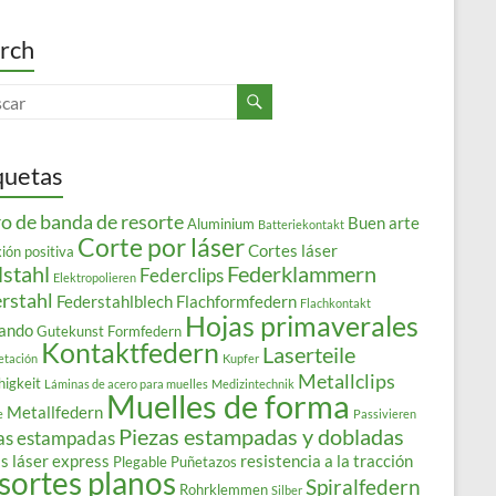
rch
quetas
o de banda de resorte
Buen arte
Aluminium
Batteriekontakt
Corte por láser
Cortes láser
ión positiva
lstahl
Federklammern
Federclips
Elektropolieren
rstahl
Federstahlblech
Flachformfedern
Flachkontakt
Hojas primaverales
ando
Gutekunst Formfedern
Kontaktfedern
Laserteile
etación
Kupfer
Metallclips
higkeit
Láminas de acero para muelles
Medizintechnik
Muelles de forma
Metallfedern
e
Passivieren
Piezas estampadas y dobladas
as estampadas
s láser express
resistencia a la tracción
Plegable
Puñetazos
sortes planos
Spiralfedern
Rohrklemmen
Silber