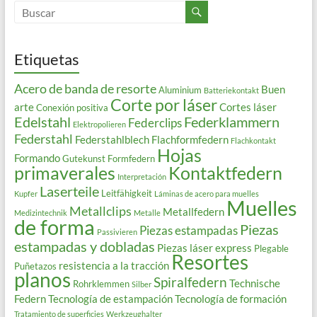
Etiquetas
Acero de banda de resorte
Buen
Aluminium
Batteriekontakt
Corte por láser
arte
Cortes láser
Conexión positiva
Edelstahl
Federklammern
Federclips
Elektropolieren
Federstahl
Federstahlblech
Flachformfedern
Flachkontakt
Hojas
Formando
Gutekunst Formfedern
primaverales
Kontaktfedern
Interpretación
Laserteile
Leitfähigkeit
Kupfer
Láminas de acero para muelles
Muelles
Metallclips
Metallfedern
Medizintechnik
Metalle
de forma
Piezas
Piezas estampadas
Passivieren
estampadas y dobladas
Piezas láser express
Plegable
Resortes
resistencia a la tracción
Puñetazos
planos
Spiralfedern
Technische
Rohrklemmen
Silber
Federn
Tecnología de estampación
Tecnología de formación
Tratamiento de superficies
Werkzeughalter