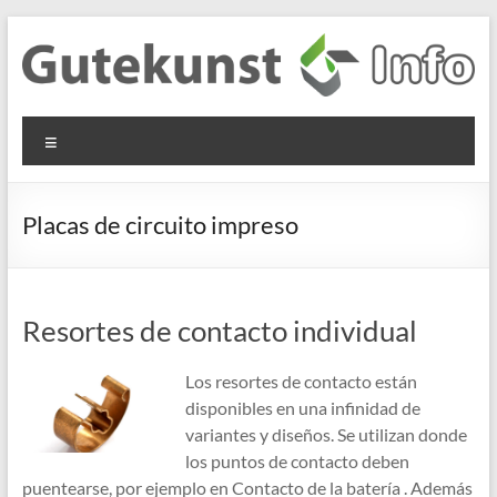
Saltar
al
contenido
Gutekunst
Informationen
Menú
und
Formfedern
Wissenswertes
GmbH
zu Federn aus
Placas de circuito impreso
Flachmaterial
Resortes de contacto individual
Los resortes de contacto están
disponibles en una infinidad de
variantes y diseños. Se utilizan donde
los puntos de contacto deben
puentearse, por ejemplo en Contacto de la batería . Además