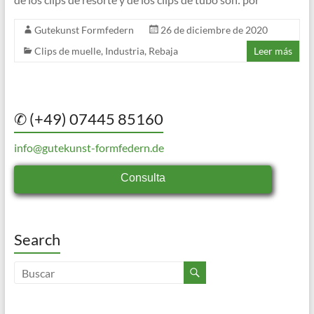
Gutekunst Formfedern
26 de diciembre de 2020
Clips de muelle
,
Industria
,
Rebaja
Leer más
✆ (+49) 07445 85160
info@gutekunst-formfedern.de
Consulta
Search