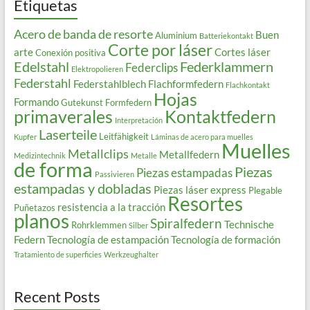
Etiquetas
Acero de banda de resorte
Buen
Aluminium
Batteriekontakt
Corte por láser
arte
Cortes láser
Conexión positiva
Edelstahl
Federklammern
Federclips
Elektropolieren
Federstahl
Federstahlblech
Flachformfedern
Flachkontakt
Hojas
Formando
Gutekunst Formfedern
primaverales
Kontaktfedern
Interpretación
Laserteile
Leitfähigkeit
Kupfer
Láminas de acero para muelles
Muelles
Metallclips
Metallfedern
Medizintechnik
Metalle
de forma
Piezas
Piezas estampadas
Passivieren
estampadas y dobladas
Piezas láser express
Plegable
Resortes
resistencia a la tracción
Puñetazos
planos
Spiralfedern
Technische
Rohrklemmen
Silber
Federn
Tecnología de estampación
Tecnología de formación
Tratamiento de superficies
Werkzeughalter
Recent Posts