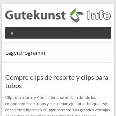
Saltar
al
contenido
Gutekunst
Informationen
Menú
und
Formfedern
Wissenswertes
GmbH
zu Federn aus
Lagerprogramm
Flachmaterial
Compre clips de resorte y clips para
tubos
Clips de resorte y Abrazaderas se utilizan donde los
componentes de tubos y ejes deban ajustarse, bloquearse,
encajarse o fijarse en el lugar correcto. Las grandes ventajas
de los clips de resorte y de los clips de tubo son: por