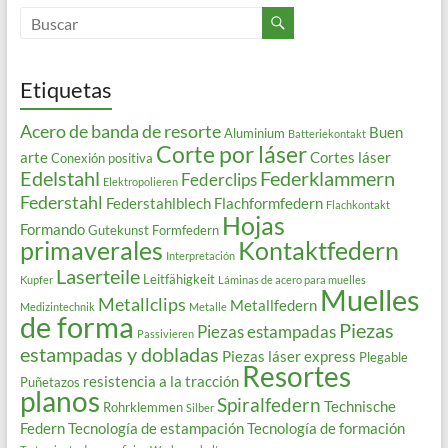
Etiquetas
Acero de banda de resorte
Buen
Aluminium
Batteriekontakt
Corte por láser
arte
Cortes láser
Conexión positiva
Edelstahl
Federklammern
Federclips
Elektropolieren
Federstahl
Federstahlblech
Flachformfedern
Flachkontakt
Hojas
Formando
Gutekunst Formfedern
primaverales
Kontaktfedern
Interpretación
Laserteile
Leitfähigkeit
Kupfer
Láminas de acero para muelles
Muelles
Metallclips
Metallfedern
Medizintechnik
Metalle
de forma
Piezas
Piezas estampadas
Passivieren
estampadas y dobladas
Piezas láser express
Plegable
Resortes
resistencia a la tracción
Puñetazos
planos
Spiralfedern
Technische
Rohrklemmen
Silber
Federn
Tecnología de estampación
Tecnología de formación