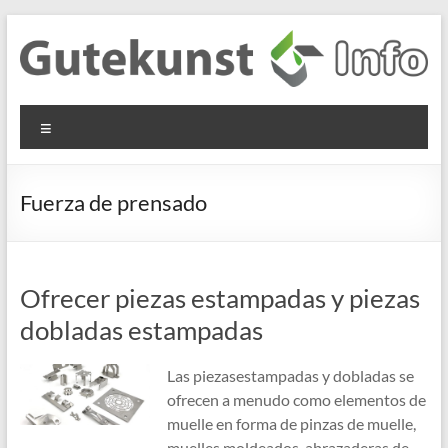
Saltar
al
contenido
Gutekunst
Informationen
Menú
und
Formfedern
Wissenswertes
GmbH
zu Federn aus
Fuerza de prensado
Flachmaterial
Ofrecer piezas estampadas y piezas
dobladas estampadas
Las piezasestampadas y dobladas se
ofrecen a menudo como elementos de
muelle en forma de pinzas de muelle,
muelles moldeados, abrazaderas de