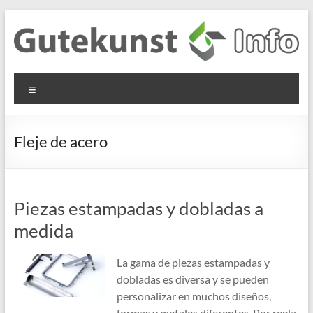
Saltar
al
contenido
Gutekunst
Informationen
Menú
und
Formfedern
Wissenswertes
GmbH
zu Federn aus
Fleje de acero
Flachmaterial
Piezas estampadas y dobladas a
medida
La gama de piezas estampadas y
dobladas es diversa y se pueden
personalizar en muchos diseños,
formas y metales diferentes. Por regla