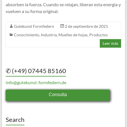
absorben la fuerza. Cuando se relajan, liberan esta energía y
vuelven a su forma original.
Gutekunst Formfedern
2 de septiembre de 2021
Conocimiento
,
Industria
,
Muelles de hojas
,
Productos
Leer más
✆ (+49) 07445 85160
info@gutekunst-formfedern.de
Consulta
Search