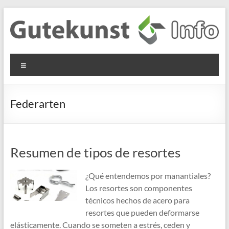
Saltar
al
contenido
Gutekunst
Informationen
Menú
und
Formfedern
Wissenswertes
GmbH
zu Federn aus
Federarten
Flachmaterial
Resumen de tipos de resortes
¿Qué entendemos por manantiales?
Los resortes son componentes
técnicos hechos de acero para
resortes que pueden deformarse
elásticamente. Cuando se someten a estrés, ceden y