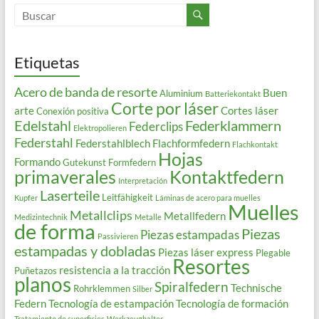
Etiquetas
Acero de banda de resorte
Buen
Aluminium
Batteriekontakt
Corte por láser
arte
Cortes láser
Conexión positiva
Edelstahl
Federklammern
Federclips
Elektropolieren
Federstahl
Federstahlblech
Flachformfedern
Flachkontakt
Hojas
Formando
Gutekunst Formfedern
primaverales
Kontaktfedern
Interpretación
Laserteile
Leitfähigkeit
Kupfer
Láminas de acero para muelles
Muelles
Metallclips
Metallfedern
Medizintechnik
Metalle
de forma
Piezas
Piezas estampadas
Passivieren
estampadas y dobladas
Piezas láser express
Plegable
Resortes
resistencia a la tracción
Puñetazos
planos
Spiralfedern
Technische
Rohrklemmen
Silber
Federn
Tecnología de estampación
Tecnología de formación
Tratamiento de superficies
Werkzeughalter