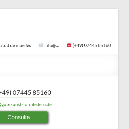
citud de muelles
info@…
(+49) 07445 85160
+49) 07445 85160
@gutekunst-formfedern.de
Consulta