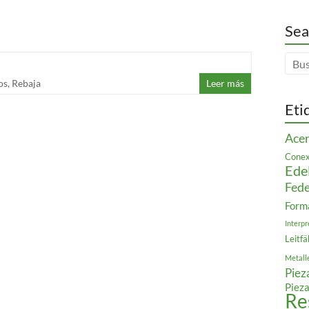
Sea
os
,
Rebaja
Leer más
Eti
Acer
Conex
Ede
Fede
Form
Interpr
Leitfä
Metall
Piez
Pieza
Re