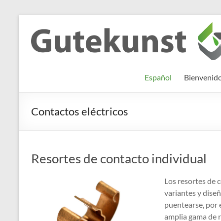
Saltar
al
Gutekunst
Informationen
contenido
und
Formfedern
Wissenswertes
GmbH
zu Federn aus
Español
Bienvenid
Flachmaterial
Contactos eléctricos
Resortes de contacto individual
Los resortes de 
variantes y dise
puentearse, por 
amplia gama de r