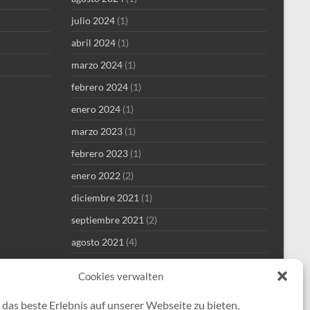
julio 2024
(1)
abril 2024
(1)
marzo 2024
(1)
febrero 2024
(1)
enero 2024
(1)
marzo 2023
(1)
febrero 2023
(1)
enero 2022
(2)
diciembre 2021
(1)
septiembre 2021
(2)
agosto 2021
(4)
julio 2021
(1)
Cookies verwalten
junio 2021
(1)
das beste Erlebnis auf unserer Webseite zu bieten,
mayo 2021
(8)