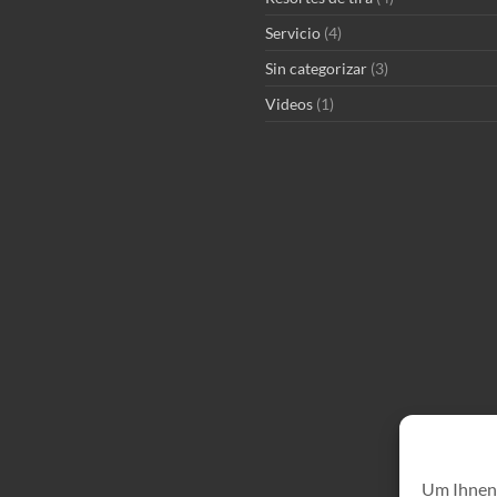
Servicio
(4)
Sin categorizar
(3)
Videos
(1)
Um Ihnen 