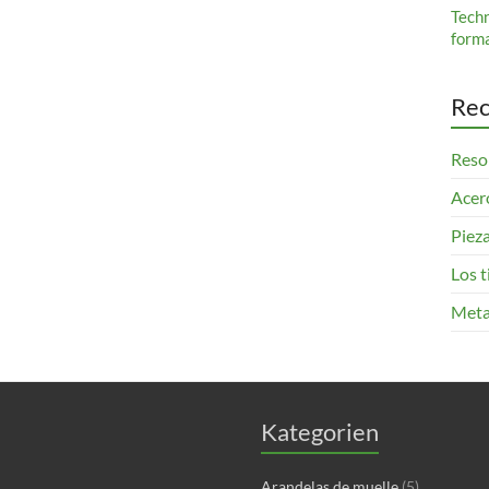
Tech
form
Rec
Resor
Acero
Pieza
Los 
Meta
Kategorien
Arandelas de muelle
(5)