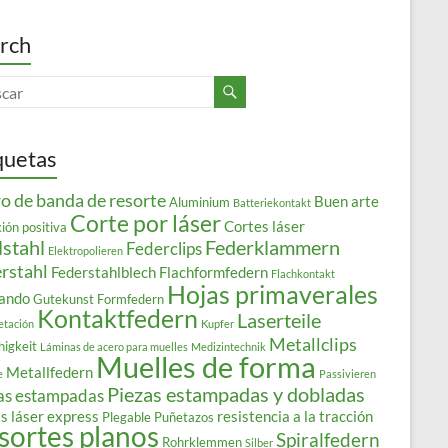
rch
quetas
o de banda de resorte
Buen arte
Aluminium
Batteriekontakt
Corte por láser
Cortes láser
ión positiva
lstahl
Federklammern
Federclips
Elektropolieren
rstahl
Federstahlblech
Flachformfedern
Flachkontakt
Hojas primaverales
ando
Gutekunst Formfedern
Kontaktfedern
Laserteile
etación
Kupfer
Metallclips
higkeit
Láminas de acero para muelles
Medizintechnik
Muelles de forma
Metallfedern
e
Passivieren
Piezas estampadas y dobladas
as estampadas
s láser express
resistencia a la tracción
Plegable
Puñetazos
sortes planos
Spiralfedern
Rohrklemmen
Silber