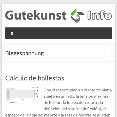
Saltar
al
contenido
Gutekunst
Informationen
Menú
und
Formfedern
Wissenswertes
GmbH
zu Federn aus
Biegespannung
Flachmaterial
Cálculo de ballestas
Con el resorte plano o el resorte plano
sujeto en un lado, la tensión máxima
de flexión, la fuerza del resorte, la
deflexión del resorte (deflexión), el
espesor de la hoja del resorte y la tasa de resorte se pueden