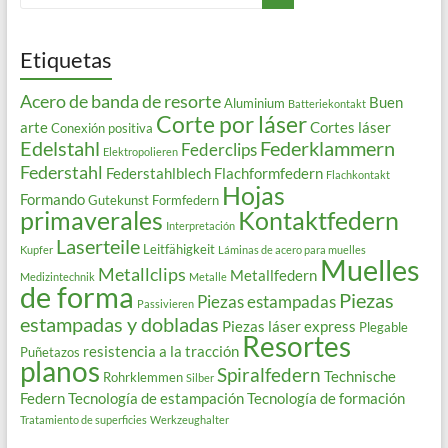
Etiquetas
Acero de banda de resorte
Buen
Aluminium
Batteriekontakt
Corte por láser
arte
Cortes láser
Conexión positiva
Edelstahl
Federklammern
Federclips
Elektropolieren
Federstahl
Federstahlblech
Flachformfedern
Flachkontakt
Hojas
Formando
Gutekunst Formfedern
primaverales
Kontaktfedern
Interpretación
Laserteile
Leitfähigkeit
Kupfer
Láminas de acero para muelles
Muelles
Metallclips
Metallfedern
Medizintechnik
Metalle
de forma
Piezas
Piezas estampadas
Passivieren
estampadas y dobladas
Piezas láser express
Plegable
Resortes
resistencia a la tracción
Puñetazos
planos
Spiralfedern
Technische
Rohrklemmen
Silber
Federn
Tecnología de estampación
Tecnología de formación
Tratamiento de superficies
Werkzeughalter