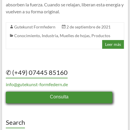
absorben la fuerza. Cuando se relajan, liberan esta energía y
vuelven a su forma original.
Gutekunst Formfedern
2 de septiembre de 2021
Conocimiento
,
Industria
,
Muelles de hojas
,
Productos
Leer más
✆ (+49) 07445 85160
info@gutekunst-formfedern.de
Consulta
Search