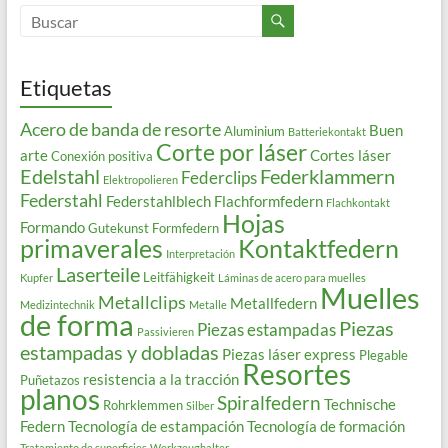
Etiquetas
Acero de banda de resorte
Buen
Aluminium
Batteriekontakt
Corte por láser
arte
Cortes láser
Conexión positiva
Edelstahl
Federklammern
Federclips
Elektropolieren
Federstahl
Federstahlblech
Flachformfedern
Flachkontakt
Hojas
Formando
Gutekunst Formfedern
primaverales
Kontaktfedern
Interpretación
Laserteile
Leitfähigkeit
Kupfer
Láminas de acero para muelles
Muelles
Metallclips
Metallfedern
Medizintechnik
Metalle
de forma
Piezas
Piezas estampadas
Passivieren
estampadas y dobladas
Piezas láser express
Plegable
Resortes
resistencia a la tracción
Puñetazos
planos
Spiralfedern
Technische
Rohrklemmen
Silber
Federn
Tecnología de estampación
Tecnología de formación
Tratamiento de superficies
Werkzeughalter