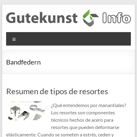
Saltar
al
contenido
Gutekunst
Informationen
Menú
und
Formfedern
Wissenswertes
GmbH
zu Federn aus
Bandfedern
Flachmaterial
Resumen de tipos de resortes
¿Qué entendemos por manantiales?
Los resortes son componentes
técnicos hechos de acero para
resortes que pueden deformarse
elásticamente. Cuando se someten a estrés, ceden y