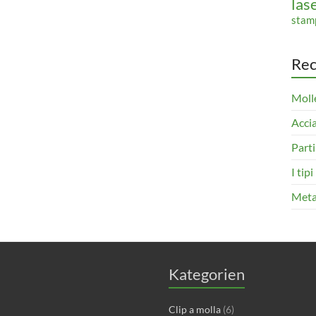
las
stam
Rec
Molle
Accia
Parti
I tip
Metal
Kategorien
Clip a molla
(6)