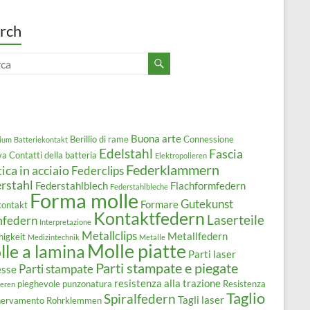
rch
Buona arte
Berillio di rame
Connessione
ium
Batteriekontakt
Edelstahl
Fascia
va
Contatti della batteria
Elektropolieren
Federklammern
tica in acciaio
Federclips
rstahl
Federstahlblech
Flachformfedern
Federstahlbleche
Forma molle
Gutekunst
Formare
kontakt
Kontaktfedern
Laserteile
mfedern
Interpretazione
Metallclips
Metallfedern
higkeit
Medizintechnik
Metalle
Molle piatte
le a lamina
Parti laser
Parti stampate e piegate
Parti stampate
esse
resistenza alla trazione
pieghevole
punzonatura
Resistenza
ieren
Taglio
Spiralfedern
Tagli laser
snervamento
Rohrklemmen