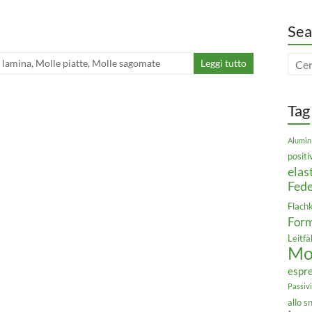
Sea
 lamina
,
Molle piatte
,
Molle sagomate
Leggi tutto
Tag
Alumin
positi
elas
Fede
Flach
For
Leitfä
Mol
espr
Passiv
allo 