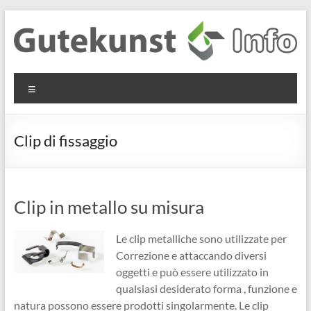
Salta
al
contenuto
Gutekunst
Informationen
Menu
und
Formfedern
Wissenswertes
GmbH
zu Federn aus
Clip di fissaggio
Flachmaterial
Clip in metallo su misura
Le clip metalliche sono utilizzate per
Correzione e attaccando diversi
oggetti e può essere utilizzato in
qualsiasi desiderato forma , funzione e
natura possono essere prodotti singolarmente. Le clip