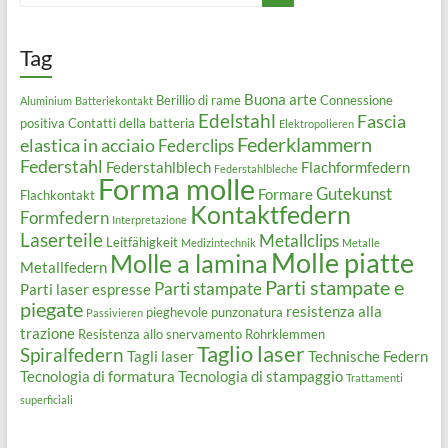
Tag
Buona arte
Berillio di rame
Connessione
Aluminium
Batteriekontakt
Edelstahl
Fascia
positiva
Contatti della batteria
Elektropolieren
Federklammern
elastica in acciaio
Federclips
Federstahl
Federstahlblech
Flachformfedern
Federstahlbleche
Forma molle
Gutekunst
Formare
Flachkontakt
Kontaktfedern
Formfedern
Interpretazione
Laserteile
Metallclips
Leitfähigkeit
Medizintechnik
Metalle
Molle piatte
Molle a lamina
Metallfedern
Parti stampate e
Parti stampate
Parti laser espresse
piegate
resistenza alla
pieghevole
punzonatura
Passivieren
trazione
Resistenza allo snervamento
Rohrklemmen
Taglio laser
Spiralfedern
Tagli laser
Technische Federn
Tecnologia di formatura
Tecnologia di stampaggio
Trattamenti
superficiali