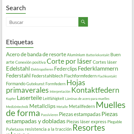
Search
Etiquetas
Acero de banda de resorte
Buen
Aluminium
Batteriekontakt
Corte por láser
arte
Cortes láser
Conexión positiva
Edelstahl
Federklammern
Federclips
Elektropolieren
Federstahl
Federstahlblech
Flachformfedern
Flachkontakt
Hojas
Formando
Gutekunst Formfedern
primaverales
Kontaktfedern
Interpretación
Laserteile
Leitfähigkeit
Kupfer
Láminas de acero para muelles
Muelles
Metallclips
Metallfedern
Medizintechnik
Metalle
de forma
Piezas
Piezas estampadas
Passivieren
estampadas y dobladas
Piezas láser express
Plegable
Resortes
resistencia a la tracción
Puñetazos