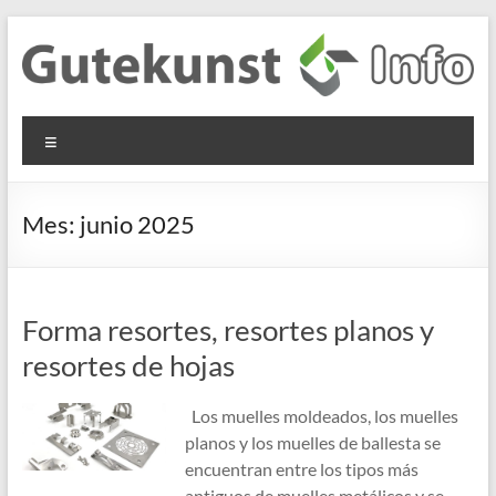
Saltar
al
contenido
Gutekunst
Informationen
Menú
und
Formfedern
Wissenswertes
GmbH
zu Federn aus
Mes:
junio 2025
Flachmaterial
Forma resortes, resortes planos y
resortes de hojas
Los muelles moldeados, los muelles
planos y los muelles de ballesta se
encuentran entre los tipos más
antiguos de muelles metálicos y se