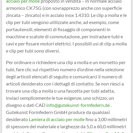
acciaio per molle
proposto in vendita – in normale acciaio
armonico CK75G (con sovrapprezzo anche con superficie
zincata – zincato) e in acciaio inox 1.4310. Le clip a molla e le
clip per tubi vengono utilizzate anche, ad esempio, come
portautensili, elementi di fissaggio di componenti in
macchine e scatole di commutazione, per instradare tubi e
cavi e per fissare motori elettrici. I possibili usi di clip a molla
e clip per tubi sono diversi.
Per ordinare o richiedere una clip a molla e un morsetto per
tubi, fare clic sul rispettivo numero d’ordine nella selezione
degli articoli elencati di seguito e comunicarci il numero di
articoli desiderato con i dettagli di contatto. Se non riesci a
trovare una clip a molla o una fascetta per tubi adatta,
inviaci semplicemente le tue esigenze, uno schizzo, un
disegno o dati CAD
info@gutekunst-formfedern.de
.
Gutekunst Formfedern GmbH produce da qualsiasi
desiderato
Lamiera di acciaio per molle
fino a 3,00 millimetri
di spessore del materiale e larghezze da 5,0 a 60,0 millimetri