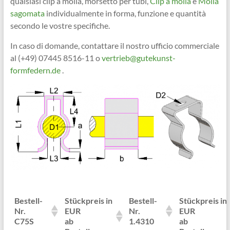
qualsiasi clip a molla, morsetto per tubi,
Clip a molla
e
Molla
sagomata
individualmente in forma, funzione e quantità
secondo le vostre specifiche.
In caso di domande, contattare il nostro ufficio commerciale
al (+49) 07445 8516-11 o
vertrieb@gutekunst-
formfedern.de
.
Bestell-
Stückpreis in
Bestell-
Stückpreis in
Nr.
EUR
Nr.
EUR
C75S
ab
1.4310
ab