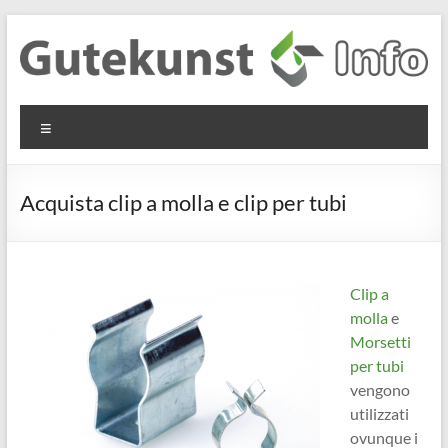
Salta
al
contenuto
Gutekunst
Informationen
Menu
und
Formfedern
Wissenswertes
GmbH
zu Federn aus
Acquista clip a molla e clip per tubi
Flachmaterial
Clip a
molla
e
Morsetti
per tubi
vengono
utilizzati
ovunque i